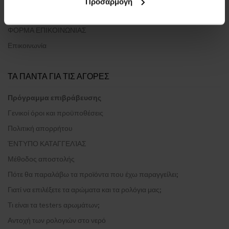
Προσαρμογή
Σχετικά με εμάς
ΦΟΡΜΑ ΕΠΙΚΟΙΝΩΝΙΑΣ
Επικοινωνία
ΤΑ ΠΑΝΤΑ ΓΙΑ ΤΙΣ ΑΓΟΡΕΣ
Πρόγραμμα επιβράβευσης
Γενικοί όροι και προϋποθέσεις
Πολιτική απορρήτου
ΈΝΤΥΠΟ ΚΑΤΑΓΓΕΛΊΑΣ
Μέθοδος αποστολής
Πότε θα παραλάβω τα προϊόντα που έχω παραγγείλει;
Γιατί να επιλέξετε τα αρώματα και τα ρολόγια μας;
Τι είναι τα testers αρωμάτων;
Αντοχή των ρολογιών στο νερό