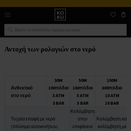
Αυθεντικά
αρώματα
και
ρολόγια
σε
ένα
μέρος
Αντοχή των ρολογιών στο νερό
30M
50M
100M
Ανθεκτικό
100πόδια
160πόδια
300πόδια
στο νερό
3 ATM
5 ATM
10 ATM
3 BAR
5 BAR
10 BAR
Κολύμβηση
Τυχαία επαφή με νερό
στην
Κολύμβηση και
(πλύσιμο αυτοκινήτων,
επιφάνεια
κολύμβηση με