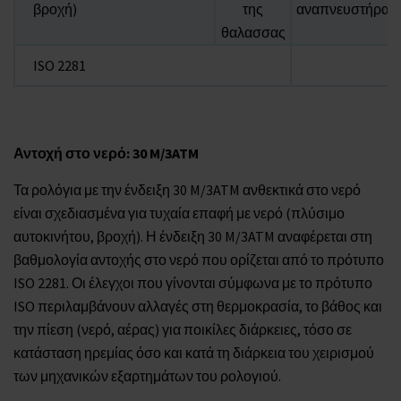
βροχή)
της
αναπνευστήρα
θαλασσας
ISO 2281
Αντοχή στο νερό: 30 M/3ATM
Τα ρολόγια με την ένδειξη 30 M/3ATM ανθεκτικά στο νερό
είναι σχεδιασμένα για τυχαία επαφή με νερό (πλύσιμο
αυτοκινήτου, βροχή). Η ένδειξη 30 M/3ATM αναφέρεται στη
βαθμολογία αντοχής στο νερό που ορίζεται από το πρότυπο
ISO 2281. Οι έλεγχοι που γίνονται σύμφωνα με το πρότυπο
ISO περιλαμβάνουν αλλαγές στη θερμοκρασία, το βάθος και
την πίεση (νερό, αέρας) για ποικίλες διάρκειες, τόσο σε
κατάσταση ηρεμίας όσο και κατά τη διάρκεια του χειρισμού
των μηχανικών εξαρτημάτων του ρολογιού.