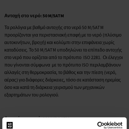
Αντοχή στο νερό
: 50 M/5ATM
Τα ρολόγια με βαθμό αντοχής στο νερό 50 M/5ATM
προορίζονται για περιστασιακή επαφή με το νερό (πλύσιμο
αυτοκινήτων, βροχή) και κολύμπι στην επιφάνεια χωρίς
καταδύσεις. Το 50 M/5ATM υποδηλώνει το επίπεδο αντοχής
στο νερό που ορίζεται από το πρότυπο ISO 2281. Οι έλεγχοι
που γίνονται σύμφωνα με το πρότυπο ISO περιλαμβάνουν
αλλαγές στη θερμοκρασία, το βάθος και την πίεση (νερό,
αέρας) για διάφορες διάρκειες, τόσο σε κατάσταση ηρεμίας
όσο και κατά τη διάρκεια χειρισμού των μηχανικών
εξαρτημάτων του ρολογιού.
Αντοχή στο νερό
: 100 M/10 ATM