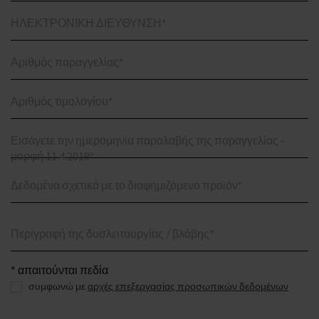
ΗΛΕΚΤΡΟΝΙΚΗ ΔΙΕΥΘΥΝΣΗ*
Αριθμός παραγγελίας*
Αριθμός τιμολογίου*
Εισάγετε την ημερομηνία παραλαβής της παραγγελίας -
μορφή 11.4.2019*
Δεδομένα σχετικά με το διαφημιζόμενο προϊόν*
Περιγραφή της δυσλειτουργίας / βλάβης*
* απαιτούνται πεδία
συμφωνώ με
αρχές επεξεργασίας προσωπικών δεδομένων