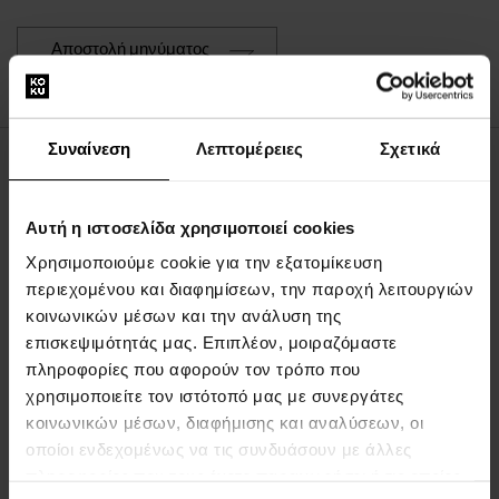
Αποστολή μηνύματος
Συναίνεση
Λεπτομέρειες
Σχετικά
ΣΧΕΤΙΚΑ ΜΕ ΤΗΝ ΕΤΑΙΡΕΙΑ
Αυτή η ιστοσελίδα χρησιμοποιεί cookies
Σχετικά με εμάς
Χρησιμοποιούμε cookie για την εξατομίκευση
ΦΟΡΜΑ ΕΠΙΚΟΙΝΩΝΙΑΣ
περιεχομένου και διαφημίσεων, την παροχή λειτουργιών
Επικοινωνία
κοινωνικών μέσων και την ανάλυση της
επισκεψιμότητάς μας. Επιπλέον, μοιραζόμαστε
ΤΑ ΠΑΝΤΑ ΓΙΑ ΤΙΣ ΑΓΟΡΕΣ
πληροφορίες που αφορούν τον τρόπο που
χρησιμοποιείτε τον ιστότοπό μας με συνεργάτες
Πρόγραμμα επιβράβευσης
κοινωνικών μέσων, διαφήμισης και αναλύσεων, οι
Γενικοί όροι και προϋποθέσεις
οποίοι ενδεχομένως να τις συνδυάσουν με άλλες
πληροφορίες που τους έχετε παραχωρήσει ή τις οποίες
Πολιτική απορρήτου