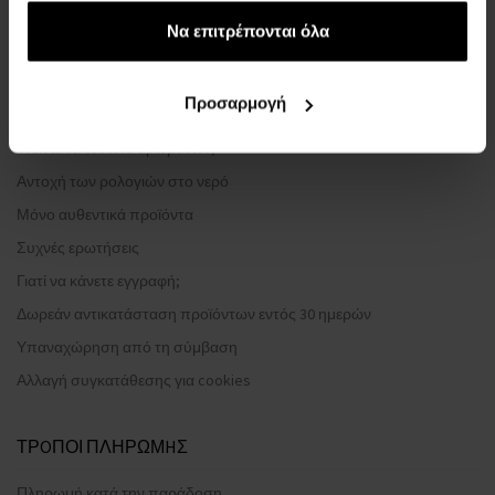
έχουν συλλέξει σε σχέση με την από μέρους σας χρήση
ΈΝΤΥΠΟ ΚΑΤΑΓΓΕΛΊΑΣ
των υπηρεσιών τους.
Να επιτρέπονται όλα
Μέθοδος αποστολής
Πότε θα παραλάβω τα προϊόντα που έχω παραγγείλει;
Προσαρμογή
Γιατί να επιλέξετε τα αρώματα και τα ρολόγια μας;
Τι είναι τα testers αρωμάτων;
Αντοχή των ρολογιών στο νερό
Μόνο αυθεντικά προϊόντα
Συχνές ερωτήσεις
Γιατί να κάνετε εγγραφή;
Δωρεάν αντικατάσταση προϊόντων εντός 30 ημερών
Υπαναχώρηση από τη σύμβαση
Αλλαγή συγκατάθεσης για cookies
ΤΡOΠΟΙ ΠΛΗΡΩΜHΣ
Πληρωμή κατά την παράδοση