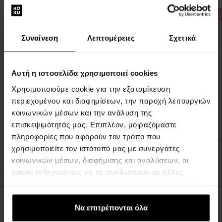
Δ
Συναίνεση
Λεπτομέρειες
Σχετικά
Αυτή η ιστοσελίδα χρησιμοποιεί cookies
Χρησιμοποιούμε cookie για την εξατομίκευση
περιεχομένου και διαφημίσεων, την παροχή λειτουργιών
ANIA HAIE Ear Studs Pearl Power E043-01G
κοινωνικών μέσων και την ανάλυση της
σκουλαρίκι - Γυναίκες
επισκεψιμότητάς μας. Επιπλέον, μοιραζόμαστε
πληροφορίες που αφορούν τον τρόπο που
Άμεσα διαθέσιμο
Η
χρησιμοποιείτε τον ιστότοπό μας με συνεργάτες
30,00 €
κοινωνικών μέσων, διαφήμισης και αναλύσεων, οι
οποίοι ενδεχομένως να τις συνδυάσουν με άλλες
πληροφορίες που τους έχετε παραχωρήσει ή τις οποίες
έχουν συλλέξει σε σχέση με την από μέρους σας χρήση
Μαγικές ιδέες για αρωματικά δώρα
των υπηρεσιών τους.
Να επιτρέπονται όλα