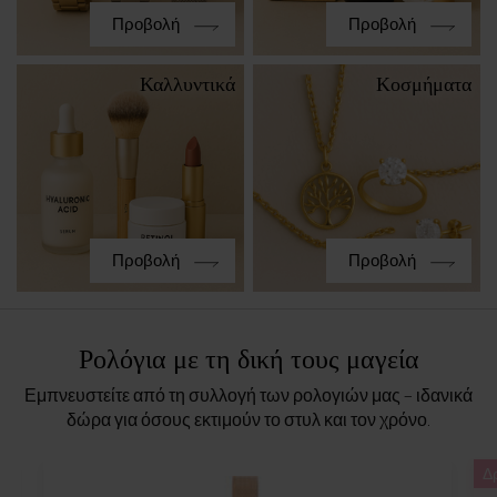
Προβολή
Προβολή
Καλλυντικά
Κοσμήματα
Προβολή
Προβολή
Ρολόγια με τη δική τους μαγεία
Εμπνευστείτε από τη συλλογή των ρολογιών μας – ιδανικά
δώρα για όσους εκτιμούν το στυλ και τον χρόνο.
Δ