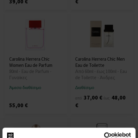
39,00 €
€
Carolina Herrera Chic
Carolina Herrera Chic Men
Women Eau de Parfum
Eau de Toilette
80ml - Eau de Parfum -
Από 60ml - έως 100ml - Eau
Γυναίκες
de Toilette - Άνδρες
Άμεσα διαθέσιμο
Διαθέσιμο
37,00 €
48,00
από
έως
55,00 €
€