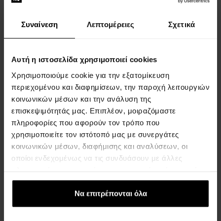
Συναίνεση
Λεπτομέρειες
Σχετικά
Carolina Herrera 212 Vip
Carolina Herrera 212 Vip
Rose Eau de Parfum
Men Eau de Toilette -
80ml - Eau de Parfum -
Tester
Αυτή η ιστοσελίδα χρησιμοποιεί cookies
Γυναίκες
100ml - Eau de Toilette -
Χρησιμοποιούμε cookie για την εξατομίκευση
Tester - Άνδρες
περιεχομένου και διαφημίσεων, την παροχή λειτουργιών
Άμεσα διαθέσιμο
Άμεσα διαθέσιμο
κοινωνικών μέσων και την ανάλυση της
επισκεψιμότητάς μας. Επιπλέον, μοιραζόμαστε
πληροφορίες που αφορούν τον τρόπο που
94,00 €
63,00 €
χρησιμοποιείτε τον ιστότοπό μας με συνεργάτες
κοινωνικών μέσων, διαφήμισης και αναλύσεων, οι
οποίοι ενδεχομένως να τις συνδυάσουν με άλλες
πληροφορίες που τους έχετε παραχωρήσει ή τις οποίες
έχουν συλλέξει σε σχέση με την από μέρους σας χρήση
των υπηρεσιών τους.
Να επιτρέπονται όλα
Carolina Herrera CH
Carolina Herrera 212 Woman