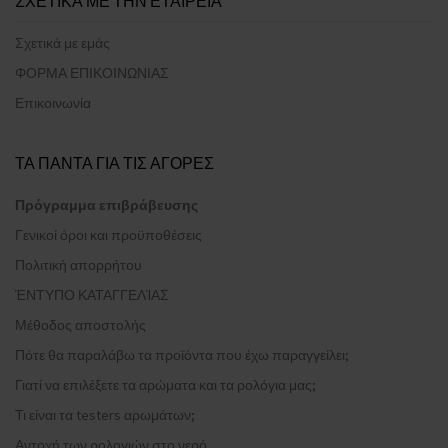
ΣΧΕΤΙΚΑ ΜΕ ΤΗΝ ΕΤΑΙΡΕΙΑ
Σχετικά με εμάς
ΦΟΡΜΑ ΕΠΙΚΟΙΝΩΝΙΑΣ
Επικοινωνία
ΤΑ ΠΑΝΤΑ ΓΙΑ ΤΙΣ ΑΓΟΡΕΣ
Πρόγραμμα επιβράβευσης
Γενικοί όροι και προϋποθέσεις
Πολιτική απορρήτου
ΈΝΤΥΠΟ ΚΑΤΑΓΓΕΛΊΑΣ
Μέθοδος αποστολής
Πότε θα παραλάβω τα προϊόντα που έχω παραγγείλει;
Γιατί να επιλέξετε τα αρώματα και τα ρολόγια μας;
Τι είναι τα testers αρωμάτων;
Αντοχή των ρολογιών στο νερό