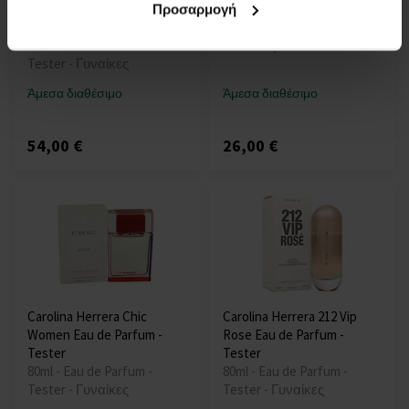
Summer Fragrance Eau de
Deospray
Προσαρμογή
Toilette - Tester
150ml - Deospray -
100ml - Eau de Toilette -
Γυναίκες
Tester - Γυναίκες
Άμεσα διαθέσιμο
Άμεσα διαθέσιμο
54,00 €
26,00 €
Carolina Herrera Chic
Carolina Herrera 212 Vip
Women Eau de Parfum -
Rose Eau de Parfum -
Tester
Tester
80ml - Eau de Parfum -
80ml - Eau de Parfum -
Tester - Γυναίκες
Tester - Γυναίκες