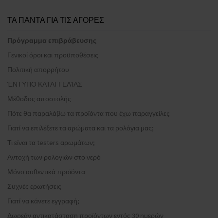
ΤΑ ΠΑΝΤΑ ΓΙΑ ΤΙΣ ΑΓΟΡΕΣ
Πρόγραμμα επιβράβευσης
Γενικοί όροι και προϋποθέσεις
Πολιτική απορρήτου
ΈΝΤΥΠΟ ΚΑΤΑΓΓΕΛΊΑΣ
Μέθοδος αποστολής
Πότε θα παραλάβω τα προϊόντα που έχω παραγγείλει;
Γιατί να επιλέξετε τα αρώματα και τα ρολόγια μας;
Τι είναι τα testers αρωμάτων;
Αντοχή των ρολογιών στο νερό
Μόνο αυθεντικά προϊόντα
Συχνές ερωτήσεις
Γιατί να κάνετε εγγραφή;
Δωρεάν αντικατάσταση προϊόντων εντός 30 ημερών