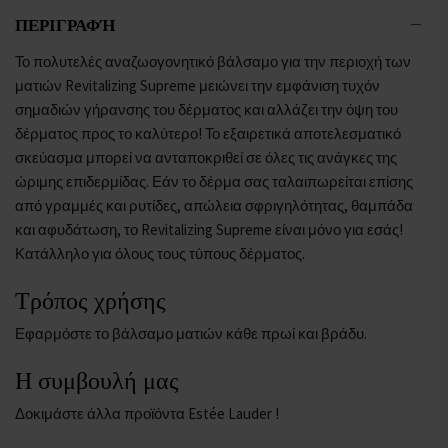
ΠΕΡΙΓΡΑΦΉ
Το πολυτελές αναζωογονητικό βάλσαμο για την περιοχή των
ματιών Revitalizing Supreme μειώνει την εμφάνιση τυχόν
σημαδιών γήρανσης του δέρματος και αλλάζει την όψη του
δέρματος προς το καλύτερο! Το εξαιρετικά αποτελεσματικό
σκεύασμα μπορεί να ανταποκριθεί σε όλες τις ανάγκες της
ώριμης επιδερμίδας. Εάν το δέρμα σας ταλαιπωρείται επίσης
από γραμμές και ρυτίδες, απώλεια σφριγηλότητας, θαμπάδα
και αφυδάτωση, το Revitalizing Supreme είναι μόνο για εσάς!
Κατάλληλο για όλους τους τύπους δέρματος.
Τρόπος χρήσης
Εφαρμόστε το βάλσαμο ματιών κάθε πρωί και βράδυ.
Η συμβουλή μας
Δοκιμάστε άλλα προϊόντα
Estée Lauder
!