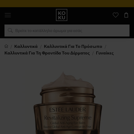
Αυθεντικά
αρώματα
και
ρολόγια
σε
ένα
μέρος
Καλλυντικά
Καλλυντικά Για Το Πρόσωπο
Καλλυντικά Για Τη Φροντίδα Του Δέρματος
Γυναίκες