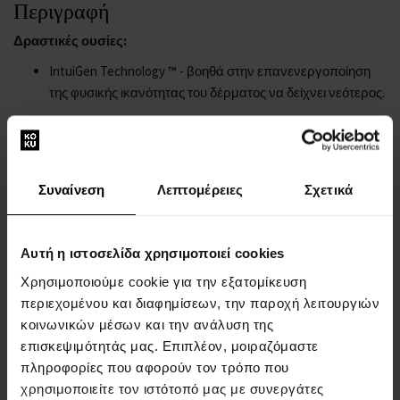
Περιγραφή
Δραστικές ουσίες:
IntuiGen Technology ™ - βοηθά στην επανενεργοποίηση
της φυσικής ικανότητας του δέρματος να δείχνει νεότερος.
Υπάρχοντα:
λειαίνει και φωτίζει άμεσα το δέρμα,
ενυδατώνει σε βάθος, δυναμώνει και θρέφει,
Συναίνεση
Λεπτομέρειες
Σχετικά
υποστηρίζει τις φυσικές λειτουργίες του δέρματος,
αναζωογονεί ορατά το δέρμα.
Τρόπος χρήσης:
Αυτή η ιστοσελίδα χρησιμοποιεί cookies
Εφαρμόστε το βάλσαμο ματιών κάθε πρωί και βράδυ.
Χρησιμοποιούμε cookie για την εξατομίκευση
περιεχομένου και διαφημίσεων, την παροχή λειτουργιών
Τύπος προϊόντος: Κρέμες
κοινωνικών μέσων και την ανάλυση της
Η συμβουλή μας:
επισκεψιμότητάς μας. Επιπλέον, μοιραζόμαστε
πληροφορίες που αφορούν τον τρόπο που
Δοκιμάστε άλλα προϊόντα
Estée Lauder
!
χρησιμοποιείτε τον ιστότοπό μας με συνεργάτες
Περιγραφή: