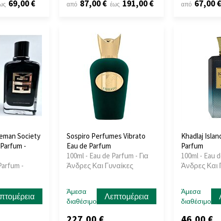
69,00 €
87,00 €
191,00 €
67,00 
ως
από
έως
από
eman Society
Sospiro Perfumes Vibrato
Khadlaj Isla
Parfum -
Eau de Parfum
Parfum
100ml - Eau de Parfum - Για
100ml - Eau d
Parfum -
Άνδρες Και Γυναίκες
Άνδρες Και 
Άμεσα
Άμεσα
πτομέρεια
Λεπτομέρεια
διαθέσιμο
διαθέσιμο
227,00 €
46,00 €