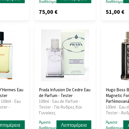
διαθέσιμο
διαθέσιμο
75,00 €
51,00 €
D'Hermes Eau
Prada Infusion De Cedre Eau
Hugo Boss B
ester
de Parfum - Tester
Magnetic Fo
 100ml - Eau
100ml - Eau de Parfum -
Parfémovaná 
ster -
Tester - Για Άνδρες Και
100ml - Eau d
Γυναίκες
Tester - Άν
Άμεσα
Άμεσα
πτομέρεια
Λεπτομέρεια
διαθέσιμο
διαθέσιμο