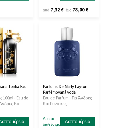
7,32 €
78,00 €
από
έως
ians Tonka Eau
Parfums De Marly Layton
Parfémovaná voda
ς 100ml - Eau de
Eau de Parfum - Για Άνδρες
 Άνδρες Και
Και Γυναίκες
Άμεσα
Λεπτομέρεια
Λεπτομέρεια
διαθέσιμο