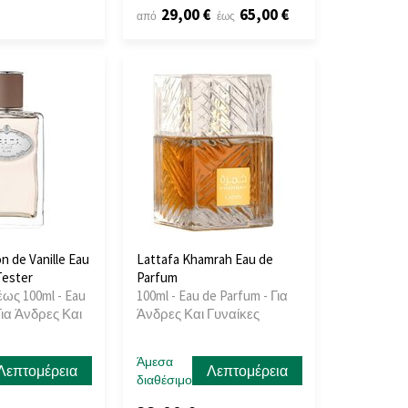
29,00 €
65,00 €
από
έως
n de Vanille Eau
Lattafa Khamrah Eau de
Tester
Parfum
έως 100ml - Eau
100ml - Eau de Parfum - Για
Για Άνδρες Και
Άνδρες Και Γυναίκες
Άμεσα
Λεπτομέρεια
Λεπτομέρεια
διαθέσιμο