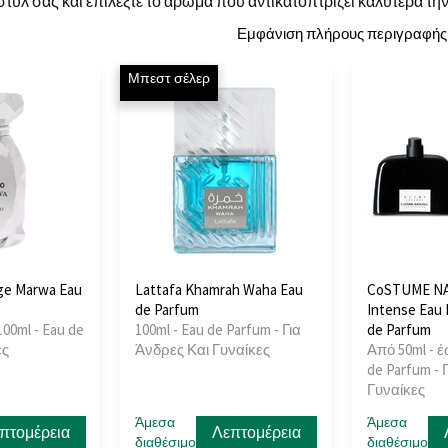
 στυλ σας και επιλέξτε το άρωμα που αντικατοπτρίζει καλύτερα τ
Εμφάνιση πλήρους περιγραφής
Μπεστ σέλερ
ige Marwa Eau
Lattafa Khamrah Waha Eau
CoSTUME NA
de Parfum
Intense Eau
100ml - Eau de
100ml - Eau de Parfum - Για
de Parfum
ες
Άνδρες Και Γυναίκες
Από 50ml - έ
de Parfum - 
Γυναίκες
Άμεσα
Άμεσα
πτομέρεια
Λεπτομέρεια
διαθέσιμο
διαθέσιμο