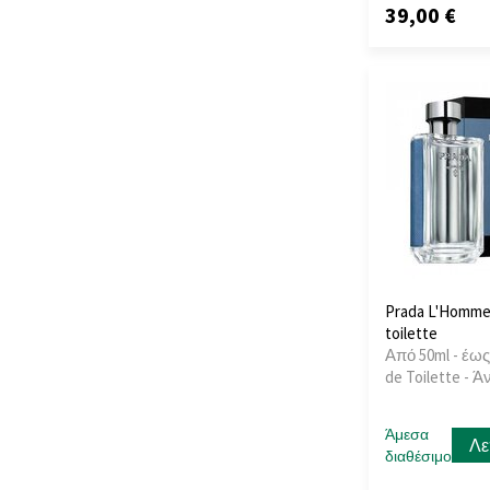
39,00 €
Azha
(18)
Azzaro
(25)
Baldessarini
(17)
Banana Republic
(3)
BDK Parfums
(3)
Benetton
(4)
Bentley
(17)
Berdoues
(1)
Beso Beach
(2)
Beverly Hills Polo
Club
(1)
Prada L'Homme 
Bharara
(10)
toilette
Bibliotheque de
Από 50ml - έως
Parfum
(6)
de Toilette - 
Billie Eilish
(1)
Blend Oud
(7)
Άμεσα
Λε
Blue Up
(1)
διαθέσιμο
BMW
(1)