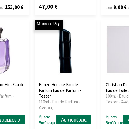
47,00 €
153,00 €
9,00 €
ως
από
Μπεστ σέλερ
or Him Eau de
Kenzo Homme Eau de
Christian Di
Parfum Eau de Parfum -
Eau de Toilet
Parfum -
Tester
100ml - Eau d
110ml - Eau de Parfum -
Tester - Άν
Άνδρες
Άμεσα
Άμεσα
πτομέρεια
Λεπτομέρεια
διαθέσιμο
διαθέσιμο