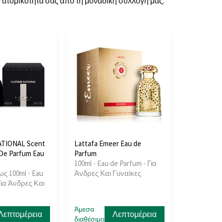
ην ατομικότητά σας από τη μοναδική συλλογή μας.
TIONAL Scent
Lattafa Emeer Eau de
 De Parfum Eau
Parfum
100ml - Eau de Parfum - Για
ως 100ml - Eau
Άνδρες Και Γυναίκες
Για Άνδρες Και
Άμεσα
Λεπτομέρεια
Λεπτομέρεια
διαθέσιμο