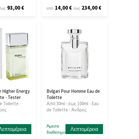
93,00 €
14,00 €
234,00 €
έως
από
έως
or Higher Energy
Bvlgari Pour Homme Eau de
te - Tester
Toilette
e Toilette -
Από 30ml - έως 100ml - Eau
δρες
de Toilette - Άνδρες
Άμεσα
Λεπτομέρεια
Λεπτομέρεια
διαθέσιμο