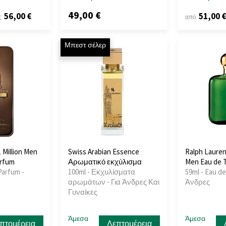
49,00 €
56,00 €
51,00 
ς
από
Μπεστ σέλερ
 Million Men
Swiss Arabian Essence
Ralph Lauren
arfum
Αρωματικό εκχύλισμα
Men Eau de T
Parfum -
100ml - Εκχυλίσματα
59ml - Eau de
αρωμάτων - Για Άνδρες Και
Άνδρες
Γυναίκες
Άμεσα
Άμεσα
πτομέρεια
Λεπτομέρεια