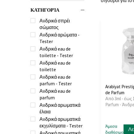
σίγουροι για το
ΚΑΤΗΓΟΡΊΑ
Ανδρικά σπρέι
σώματος
Ανδρικά αρώματα -
Tester
Ανδρικά eau de
toilette - Tester
Ανδρικά eau de
toilette
Ανδρικά eau de
parfum - Tester
Arabiyat Prest
Ανδρικά eau de
de Parfum
parfum
Από 3ml - έως 
Parfum - Άνδρ
Ανδρικά αρωματικά
έλαια
Ανδρικά αρωματικά
εκχυλίσματα - Tester
Άμεσα
Λε
διαθέσιμο
Ανδρικά αρωματικά