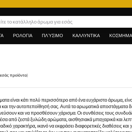
Πρόγραμμα επιβράβευσης
ΤΑ
ΡΟΛΟΓΙΑ
ΠΛΎΣΙΜΟ
ΚΑΛΛΥΝΤΙΚΑ
ΚΟΣΜΗΜΑ
 εσάς
προϊόντα
)
ατα είναι κάτι πολύ περισσότερο από ένα ευχάριστο άρωμα, είν
και την αυτοπεποίθησή σας. Αυτά τα αρωματικά αποστάγματα δ
πνεύσουν και να προσθέσουν χάρισμα. Οι συνθέσεις τους συνδυάζ
μέσα από ζεστά ξυλώδη αρώματα, αισθησιακά μπαχαρικά και λεπτ
ναδικό χαρακτήρα, ικανό να εκφράσει διαφορετικές διαθέσεις και