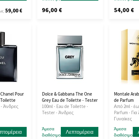
96,00 €
54,00 €
59,00 €
ως
 Chanel Pour
Dolce & Gabbana The One
Montale Arab
Toilette
Grey Eau de Toilette - Tester
de Parfum
e - Άνδρες
100ml - Eau de Toilette -
Από 2ml - έω
Tester - Άνδρες
Parfum - Για
Γυναίκες
Άμεσα
Άμεσα
πτομέρεια
Λεπτομέρεια
διαθέσιμο
διαθέσιμο