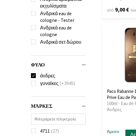
εκχυλίσματα
9,00 €
από
έω
Ανδρικά eau de
cologne - Tester
Ανδρικά eau de
cologne
Ανδρικά σετ δώρου
ΦΥΛΟ
άνδρες
γυναίκες
(+3945)
Paco Rabanne 1
Prive Eau de P
100ml - Eau de 
ΜΆΡΚΕΣ
Άνδρες
4711
(27)
Άμεσα
Λε