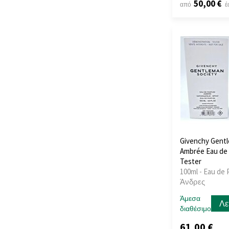
50,00 €
από
έ
Boadicea The
Victorious
(12)
BOHOBOCO
(9)
Bois 1920
(1)
Bois 1920
(9)
Bond No. 9
(22)
Bottega
(1)
Bottega Veneta
(1)
Boucheron
(21)
Bruno Banani
(21)
Bugatti
(3)
Givenchy Gentl
Burberry
(25)
Ambrée Eau de 
Tester
Bvlgari
(34)
100ml - Eau de 
By Kilian
(34)
Άνδρες
Byredo
(23)
Άμεσα
Cacharel
(2)
Λε
διαθέσιμο
Calvin Klein
(44)
61,00 €
Camara
(4)