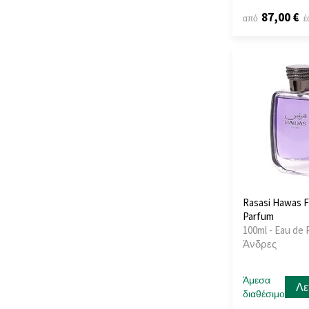
87,00 €
Armaf
(135)
από
έ
Armand Basi
(3)
Asdaaf
(13)
Aspen
(1)
Atelier Bloem
(3)
Atelier Cologne
(2)
Atelier d`Artistes By
Alexandre.J
(1)
Atelier des Ors
(14)
Atelier Materi
(1)
Athoor Al Alam
(1)
Rasasi Hawas F
Atkinsons
(17)
Parfum
Attar Collection
(6)
100ml - Eau de 
Attri
(1)
Άνδρες
Auraa Desire
(25)
Aurora Scents
(1)
Άμεσα
Λε
Autobiography
(3)
διαθέσιμο
Avon
(8)