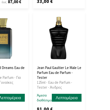
33,00 €
€
87,00 €
έως
nd Dreams Eau de
Jean Paul Gaultier Le Male Le
Parfum Eau de Parfum -
e Parfum - Για
Tester
Γυναίκες
125ml - Eau de Parfum -
Tester - Άνδρες
Άμεσα
Λεπτομέρεια
Λεπτομέρεια
διαθέσιμο
81,00 €