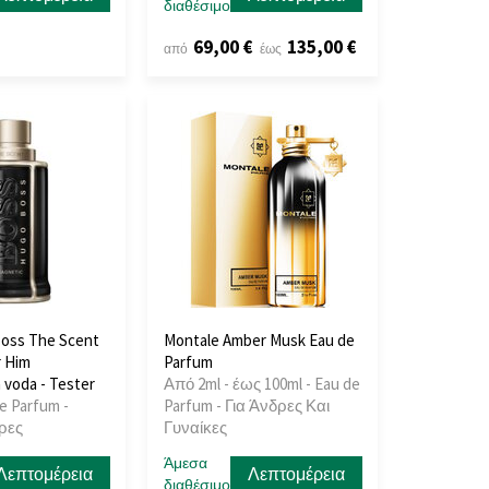
διαθέσιμο
69,00 €
135,00 €
από
έως
oss The Scent
Montale Amber Musk Eau de
r Him
Parfum
voda - Tester
Από 2ml - έως 100ml - Eau de
e Parfum -
Parfum - Για Άνδρες Και
δρες
Γυναίκες
Άμεσα
Λεπτομέρεια
Λεπτομέρεια
διαθέσιμο