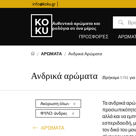
επιβράβευσης
info@koku.gr
Αυθεντικά αρώματα και
ρολόγια σε ένα μέρος
ΠΡΟΣΦΟΡΈΣ
ΑΡΩΜΑ
ΑΡΩΜΑΤΑ
Ανδρικά Αρώματα
Ανδρικά αρώματα
(Βρήκαμε
5761
για
Τα ανδρικά αρώμ
Ακύρωση όλων των φίλτρων
προσωπικότητα 
ΦΥΛΟ:
άνδρες
αλλά και να εμ
εσπεριδοειδή, 
ΑΡΩΜΑΤΑ
τον δικό του μο