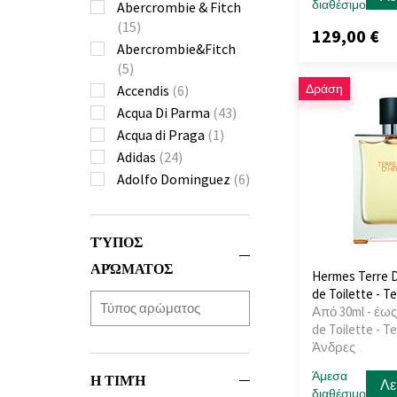
διαθέσιμο
Abercrombie & Fitch
(15)
129,00 €
Abercrombie&Fitch
(5)
Δράση
Accendis
(6)
Acqua Di Parma
(43)
Acqua di Praga
(1)
Adidas
(24)
Adolfo Dominguez
(6)
Affinessence
(7)
Afnan
(32)
ΤΎΠΟΣ
Ahmed Al Maghribi
(39)
ΑΡΏΜΑΤΟΣ
Hermes Terre 
Air-Val
(1)
de Toilette - T
Ajmal
(87)
Από 30ml - έως
de Toilette - Te
Al Haramain
(128)
Άνδρες
Al Wataniah
(38)
Alexandre.J
(8)
Άμεσα
Η ΤΙΜΉ
Λε
διαθέσιμο