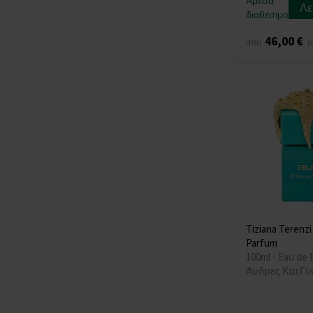
Άμεσα
Creed
(17)
Λε
διαθέσιμο
David Beckham
(1)
46,00 €
Desora
(3)
από
έ
Diesel
(2)
Diptyque
(22)
Dolce & Gabbana
(2)
Electimuss
(13)
Elie Saab
(2)
Emir
(34)
Escentric Molecules
(18)
Essential Parfums
(11)
Tiziana Terenzi
Estée Lauder
(2)
Parfum
Estiara
(1)
100ml - Eau de 
Etat Libre
(1)
Άνδρες Και Γυ
Etat Libre d`Orange
(1)