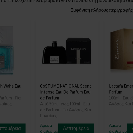
πα. Επιλέξτε unisex αρώματα για να τονίσετε τη μοναδικότητά σας
Εμφάνιση πλήρους περιγραφής
ah Waha Eau
CoSTUME NATIONAL Scent
Lattafa Emee
Intense Eau De Parfum Eau
Parfum
Parfum - Για
de Parfum
100ml - Eau d
ναίκες
Από 50ml - έως 100ml - Eau
Άνδρες Και 
de Parfum - Για Άνδρες Και
Γυναίκες
Άμεσα
Άμεσα
πτομέρεια
Λεπτομέρεια
διαθέσιμο
διαθέσιμο