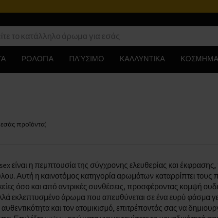
ΤΑ
ΡΟΛΟΓΙΑ
ΠΛΎΣΙΜΟ
ΚΑΛΛΥΝΤΙΚΑ
ΚΟΣΜΗΜΑ
 εσάς
προϊόντα
)
sex είναι η πεμπτουσία της σύγχρονης ελευθερίας και έκφρασης,
λου. Αυτή η καινοτόμος κατηγορία αρωμάτων καταρρίπτει τους
κείες όσο και από αντρικές συνθέσεις, προσφέροντας κομψή ουδε
αλλά εκλεπτυσμένο άρωμα που απευθύνεται σε ένα ευρύ φάσμα 
 αυθεντικότητα και τον ατομικισμό, επιτρέποντάς σας να δημιου