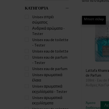
από τα στερεότυ
ΚΑΤΗΓΟΡΊΑ
Unisex σπρέι
Μπεστ σέλερ
σώματος
Ανδρικά αρώματα -
Tester
Unisex eau de toilette
- Tester
Unisex eau de toilette
Unisex eau de parfum
- Tester
Unisex eau de parfum
Lattafa Khamr
Unisex αρωματικά
de Parfum
έλαια
100ml - Eau de 
Άνδρες Και Γυ
Unisex αρωματικά
εκχυλίσματα - Tester
Unisex αρωματικά
εκχυλίσματα
Άμεσα
Λε
διαθέσιμο
Unisex eau de cologne