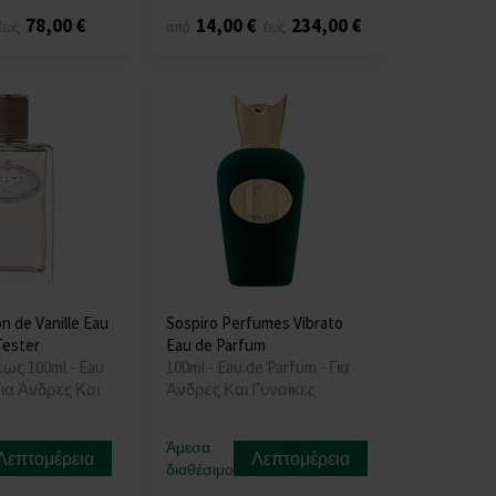
78,00 €
14,00 €
234,00 €
έως
από
έως
n de Vanille Eau
Sospiro Perfumes Vibrato
Tester
Eau de Parfum
έως 100ml - Eau
100ml - Eau de Parfum - Για
Για Άνδρες Και
Άνδρες Και Γυναίκες
Άμεσα
Λεπτομέρεια
Λεπτομέρεια
διαθέσιμο