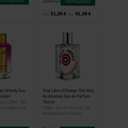
Λεπτομέρεια
Λεπτομέρεια
Διαθέσιμο
52,00 €
93,00 €
από
έως
es Greedy Eau
Etat Libre d'Orange She Was
Tester
An Anomaly Eau de Parfum -
έως 120ml - Eau
Tester
Για Άνδρες Και
100ml - Eau de Parfum - Για
Άνδρες Και Γυναίκες