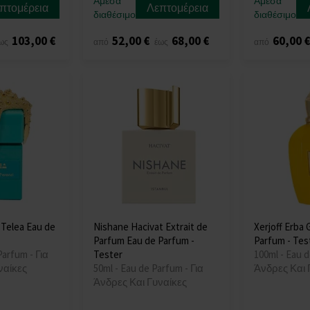
Άμεσα
Άμεσα
πτομέρεια
Λεπτομέρεια
διαθέσιμο
διαθέσιμο
103,00 €
52,00 €
68,00 €
60,00 
ως
από
έως
από
 Telea Eau de
Nishane Hacivat Extrait de
Xerjoff Erba 
Parfum Eau de Parfum -
Parfum - Tes
Parfum - Για
Tester
100ml - Eau d
ναίκες
50ml - Eau de Parfum - Για
Άνδρες Και 
Άνδρες Και Γυναίκες