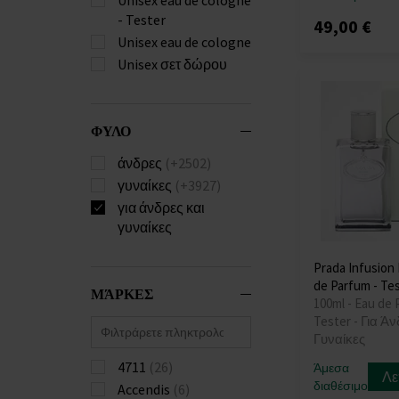
- Tester
49,00 €
Unisex eau de cologne
Unisex σετ δώρου
ΦΥΛΟ
άνδρες
(+2502)
γυναίκες
(+3927)
για άνδρες και
γυναίκες
Prada Infusion
de Parfum - Te
ΜΆΡΚΕΣ
100ml - Eau de 
Tester - Για Ά
Γυναίκες
4711
(26)
Άμεσα
Λε
διαθέσιμο
Accendis
(6)