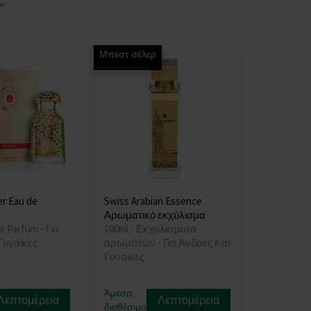
.
Μπεστ σέλερ
r Eau de
Swiss Arabian Essence
Αρωματικό εκχύλισμα
e Parfum - Για
100ml - Εκχυλίσματα
Γυναίκες
αρωμάτων - Για Άνδρες Και
Γυναίκες
Άμεσα
Λεπτομέρεια
Λεπτομέρεια
διαθέσιμο