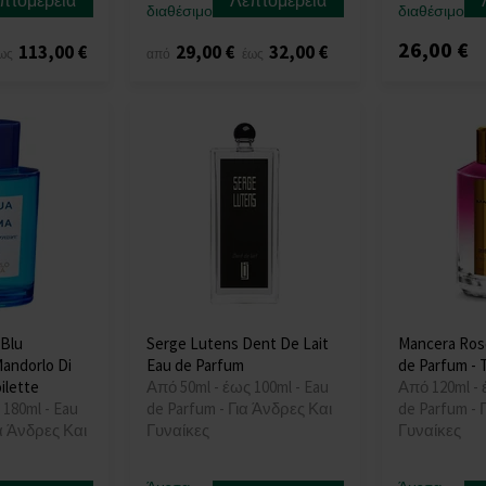
πτομέρεια
Λεπτομέρεια
διαθέσιμο
διαθέσιμο
26,00 €
113,00 €
29,00 €
32,00 €
ως
από
έως
 Blu
Serge Lutens Dent De Lait
Mancera Ros
andorlo Di
Eau de Parfum
de Parfum - 
oilette
Από 50ml - έως 100ml - Eau
Από 120ml - 
 180ml - Eau
de Parfum - Για Άνδρες Και
de Parfum - 
ια Άνδρες Και
Γυναίκες
Γυναίκες