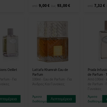
9,00 €
93,00 €
7,32 €
από
έως
από
ions Oeillet
Lattafa Khamrah Eau de
Prada Infusio
Parfum
de Parfum - 
Parfum - Για
100ml - Eau de Parfum - Για
Από 100ml - 
ναίκες
Άνδρες Και Γυναίκες
de Parfum - 
Γυναίκες
Άμεσα
Άμεσα
πτομέρεια
Λεπτομέρεια
διαθέσιμο
διαθέσιμο