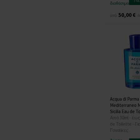
Λε
Bond No. 9
(21)
διαθέσιμο
Boucheron
(9)
50,00 €
από
έ
Bvlgari
(2)
By Kilian
(30)
Byredo
(21)
Calvin Klein
(13)
Camara
(3)
Carner
(4)
Carner Barcelona
(19)
Carolina Herrera
(3)
Cartier
(4)
Cherigan
(3)
Choix
(2)
Acqua di Parma
Chopard
(11)
Mediterraneo M
Sicilia Eau de T
Clean
(8)
Από 30ml - έως
Clive Christian
(1)
de Toilette - Γ
Costume National
(4)
Γυναίκες
Courreges
(9)