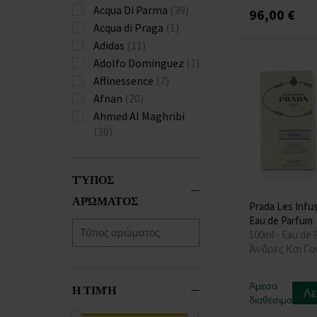
Acqua Di Parma
(39)
96,00 €
Acqua di Praga
(1)
Adidas
(11)
Adolfo Dominguez
(1)
Affinessence
(7)
Afnan
(20)
Ahmed Al Maghribi
(39)
Ajmal
(54)
Al Haramain
(116)
ΤΎΠΟΣ
Al Wataniah
(31)
ΑΡΏΜΑΤΟΣ
Alexandre.J
(8)
Prada Les Infus
Alyssa Ashley
(1)
Eau de Parfum
100ml - Eau de 
Amaran
(15)
Άνδρες Και Γυ
Amorino
(1)
Amouage
(8)
Άμεσα
Η ΤΙΜΉ
Amouroud
(15)
Λε
διαθέσιμο
Anfar
(5)