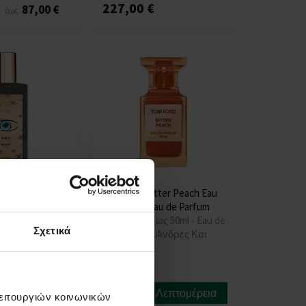
227,00 €
€
87,00 €
έως
arfa Eau de
Tom Ford Bitter Peach Eau
ter
de Parfum Eau de Parfum
e Parfum - Για
Από 10ml - έως 50ml - Eau de
Σχετικά
Γυναίκες
Parfum - Για Άνδρες Και
Γυναίκες
Λεπτομέρεια
Λεπτομέρεια
Διαθέσιμο
λειτουργιών κοινωνικών