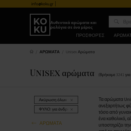
info@koku.gr
Πρόγραμμα επιβράβευσης
Αυθεντικά αρώματα και
ρολόγια σε ένα μέρος
ΠΡΟΣΦΟΡΈΣ
ΑΡΩΜΑ
ΑΡΩΜΑΤΑ
Unisex Αρώματα
Unisex αρώματα
(Βρήκαμε
3241
για
Τα αρώματα Uni
Ακύρωση όλων των φίλτρων
ανεξαρτήτως φύ
ΦΥΛΟ:
για άνδρες και γυναίκες
τόσο από γυναι
ένα καθολικό, 
ΑΡΩΜΑΤΑ
υποστηρίζει την