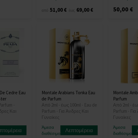
50,00 €
51,00 €
69,00 €
από
έως
 De Cedre Eau
Montale Arabians Tonka Eau
Montale Amb
ster
de Parfum
Parfum
Parfum -
Από 2ml - έως 100ml - Eau de
Από 2ml - έω
νδρες Και
Parfum - Για Άνδρες Και
Parfum - Για
Γυναίκες
Γυναίκες
Άμεσα
Άμεσα
πτομέρεια
Λεπτομέρεια
διαθέσιμο
διαθέσιμο