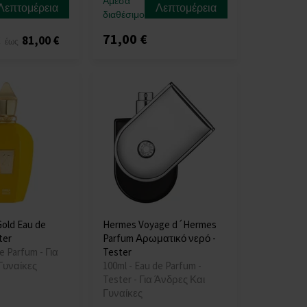
Άμεσα
Λεπτομέρεια
Λεπτομέρεια
διαθέσιμο
71,00 €
€
81,00 €
έως
Gold Eau de
Hermes Voyage d´Hermes
ter
Parfum Αρωματικό νερό -
e Parfum - Για
Tester
Γυναίκες
100ml - Eau de Parfum -
Tester - Για Άνδρες Και
Γυναίκες