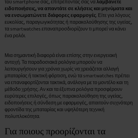
του smartphone σας, επιτρέποντάς σας να
λαμβάνετε
ειδοποιήσεις, να απαντάτε σε κλήσεις και μηνύματα και
να ενσωματώνετε διάφορες εφαρμογές
. Είτε για λόγους
ευκολίας, παραγωγικότητας ή παρακολούθησης της υγείας,
τα smartwatches επαναπροσδιορίζουν τι μπορεί να κάνει
ένα ρολόι.
Μια σημαντική διαφορά είναι επίσης στην ενεργειακή
αντοχή. Τα παραδοσιακά ρολόγια μπορούν να
λειτουργήσουν για χρόνια χωρίς να χρειάζεται αλλαγή
μπαταρίας ή τακτική φόρτιση, ενώ τα smartwatches πρέπει
να επαναφορτίζονται τακτικά, ανάλογα με το μοντέλο και τη
μέθοδο χρήσης. Αν και τα έξυπνα ρολόγια προσφέρουν
ευρύτερες επιλογές, όπως παρακολούθηση της υγείας,
ειδοποιήσεις ή σύνδεση με εφαρμογές, απαιτούν συχνότερη
φροντίδα της μπαταρίας και υψηλότερη τεχνική
πολυπλοκότητα.
Για ποιους προορίζονται τα