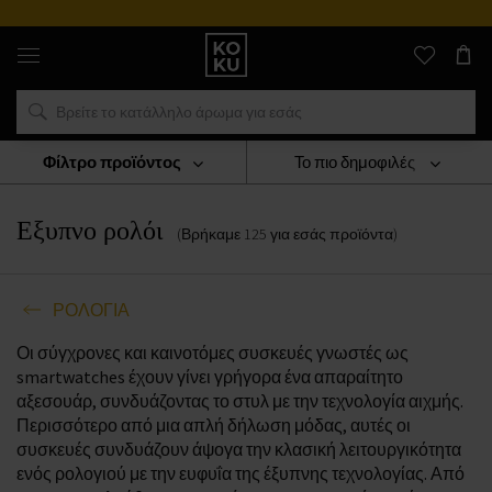
Αυθεντικά
αρώματα
και
ρολόγια
σε
ένα
μέρος
Φίλτρο προϊόντος
Το πιο δημοφιλές
ΡΟΛΟΓΙΑ
Εξυπνο Ρολόι
Εξυπνο ρολόι
(Βρήκαμε
125
για εσάς
προϊόντα
)
ΡΟΛΟΓΙΑ
Οι σύγχρονες και καινοτόμες συσκευές γνωστές ως
smartwatches έχουν γίνει γρήγορα ένα απαραίτητο
αξεσουάρ, συνδυάζοντας το στυλ με την τεχνολογία αιχμής.
Περισσότερο από μια απλή δήλωση μόδας, αυτές οι
συσκευές συνδυάζουν άψογα την κλασική λειτουργικότητα
ενός ρολογιού με την ευφυΐα της έξυπνης τεχνολογίας. Από