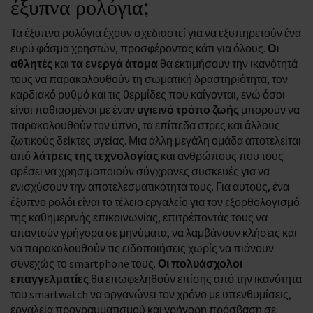
έξυπνα ρολόγια;
Τα έξυπνα ρολόγια έχουν σχεδιαστεί για να εξυπηρετούν ένα
ευρύ φάσμα χρηστών, προσφέροντας κάτι για όλους.
Οι
αθλητές
και
τα ενεργά άτομα
θα εκτιμήσουν την ικανότητά
τους να παρακολουθούν τη σωματική δραστηριότητα, τον
καρδιακό ρυθμό και τις θερμίδες που καίγονται, ενώ όσοι
είναι παθιασμένοι με έναν
υγιεινό τρόπο ζωής
μπορούν να
παρακολουθούν τον ύπνο, τα επίπεδα στρες και άλλους
ζωτικούς δείκτες υγείας. Μια άλλη μεγάλη ομάδα αποτελείται
από
λάτρεις της τεχνολογίας
και ανθρώπους που τους
αρέσει να χρησιμοποιούν σύγχρονες συσκευές για να
ενισχύσουν την αποτελεσματικότητά τους. Για αυτούς, ένα
έξυπνο ρολόι είναι το τέλειο εργαλείο για τον εξορθολογισμό
της καθημερινής επικοινωνίας, επιτρέποντάς τους να
απαντούν γρήγορα σε μηνύματα, να λαμβάνουν κλήσεις και
να παρακολουθούν τις ειδοποιήσεις χωρίς να πιάνουν
συνεχώς το smartphone τους.
Οι πολυάσχολοι
επαγγελματίες
θα επωφεληθούν επίσης από την ικανότητα
του smartwatch να οργανώνει τον χρόνο με υπενθυμίσεις,
εργαλεία προγραμματισμού και γρήγορη πρόσβαση σε