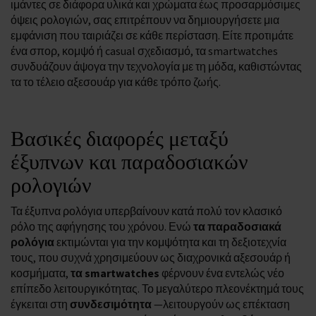
ιμάντες σε διάφορα υλικά και χρώματα έως προσαρμόσιμες
όψεις ρολογιών, σας επιτρέπουν να δημιουργήσετε μια
εμφάνιση που ταιριάζει σε κάθε περίσταση. Είτε προτιμάτε
ένα σπορ, κομψό ή casual σχεδιασμό, τα smartwatches
συνδυάζουν άψογα την τεχνολογία με τη μόδα, καθιστώντας
τα το τέλειο αξεσουάρ για κάθε τρόπο ζωής.
Βασικές διαφορές μεταξύ
έξυπνων και παραδοσιακών
ρολογιών
Τα έξυπνα ρολόγια υπερβαίνουν κατά πολύ τον κλασικό
ρόλο της αφήγησης του χρόνου. Ενώ
τα παραδοσιακά
ρολόγια
εκτιμώνται για την κομψότητα και τη δεξιοτεχνία
τους, που συχνά χρησιμεύουν ως διαχρονικά αξεσουάρ ή
κοσμήματα,
τα smartwatches
φέρνουν ένα εντελώς νέο
επίπεδο λειτουργικότητας. Το μεγαλύτερο πλεονέκτημά τους
έγκειται στη
συνδεσιμότητα
—λειτουργούν ως επέκταση