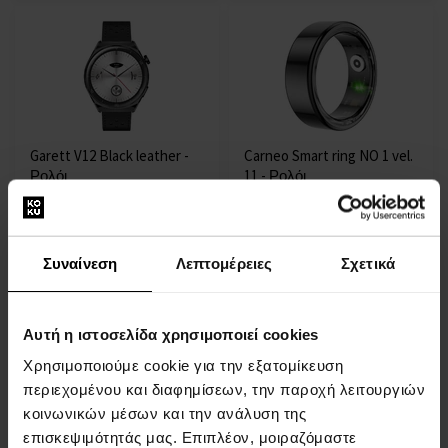
Garett V12 Black leather -
Carneo Smart ring NO 1 vel.
Ρολόι
11 - Ρολόι
Εξυπνο ρολόι - Άνδρες
Εξυπνο ρολόι - Για Άνδρες
Και Γυναίκες
Η αποστολή θα γίνει στις
Η αποστολή θα γίνει στις
Συναίνεση
Λεπτομέρειες
Σχετικά
11.08.
11.08.
112,00 €
80,00 €
Αυτή η ιστοσελίδα χρησιμοποιεί cookies
Χρησιμοποιούμε cookie για την εξατομίκευση
περιεχομένου και διαφημίσεων, την παροχή λειτουργιών
κοινωνικών μέσων και την ανάλυση της
επισκεψιμότητάς μας. Επιπλέον, μοιραζόμαστε