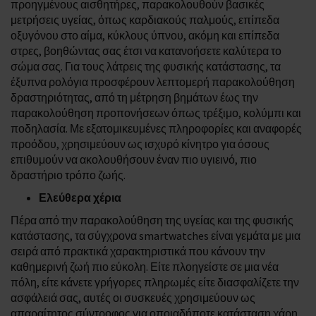
προηγμένους αισθητήρες, παρακολουθούν βασικές
μετρήσεις υγείας, όπως καρδιακούς παλμούς, επίπεδα
οξυγόνου στο αίμα, κύκλους ύπνου, ακόμη και επίπεδα
στρες, βοηθώντας σας έτσι να κατανοήσετε καλύτερα το
σώμα σας. Για τους λάτρεις της φυσικής κατάστασης, τα
έξυπνα ρολόγια προσφέρουν λεπτομερή παρακολούθηση
δραστηριότητας, από τη μέτρηση βημάτων έως την
παρακολούθηση προπονήσεων όπως τρέξιμο, κολύμπι και
ποδηλασία. Με εξατομικευμένες πληροφορίες και αναφορές
προόδου, χρησιμεύουν ως ισχυρό κίνητρο για όσους
επιθυμούν να ακολουθήσουν έναν πιο υγιεινό, πιο
δραστήριο τρόπο ζωής.
Ελεύθερα χέρια
Πέρα από την παρακολούθηση της υγείας και της φυσικής
κατάστασης, τα σύγχρονα smartwatches είναι γεμάτα με μια
σειρά από πρακτικά χαρακτηριστικά που κάνουν την
καθημερινή ζωή πιο εύκολη. Είτε πλοηγείστε σε μια νέα
πόλη, είτε κάνετε γρήγορες πληρωμές είτε διασφαλίζετε την
ασφάλειά σας, αυτές οι συσκευές χρησιμεύουν ως
απαραίτητος σύντροφος για οποιαδήποτε κατάσταση χάρη