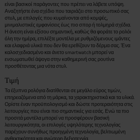
είναι βασικοί παράγοντες που πρέπει να λάβετε υπόψη.
Αναζητήστε ένα σχέδιο που ταιριάζει στο προσωπικό σας
στυλ, με επιλογές που κυμαίνονται από κομψές,
μινιμαλιστικές εμφανίσεις έως πιο σπορ ή τολμηρά σχέδια.
Η άνεση είναι εξίσου σημαντική, καθώς θα φοράτε το ρολόι
όλη την ημέρα, επιλέξτε μοντέλα με ρυθμιζόμενους ιμάντες
και ελαφριά υλικά που δεν θα ερεθίζουν το δέρμα σας. Ένα
καλοσχεδιασμένο και άνετο smartwatch μπορεί να
ενσωματωθεί άψογα στην καθημερινή σας ρουτίνα
προσθέτοντας μια νότα στυλ.
Τιμή
Τα έξυπνα ρολόγια διατίθενται σε μεγάλο εύρος τιμών,
επηρεαζόμενα από τη μάρκα, τα χαρακτηριστικά και τα υλικά.
Ορίστε έναν προϋπολογισμό και δώστε προτεραιότητα στις
λειτουργίες που είναι πιο σημαντικές για εσάς. Ενώ τα πιο
προσιτά μοντέλα μπορεί να προσφέρουν βασική
λειτουργικότητα, οι επιλογές υψηλότερης τεχνολογίας
παρέχουν συνήθως προηγμένη τεχνολογία, βελτιωμένη
ανθεκτικότητα και ανώτερη δεξιοτεχνία.