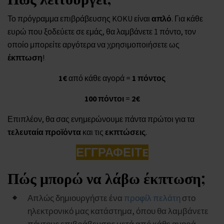
Το πρόγραμμα επιβράβευσης KOKU είναι
απλό
. Για κάθε
ευρώ που ξοδεύετε σε εμάς, θα λαμβάνετε 1 πόντο, τον
οποίο μπορείτε αργότερα να χρησιμοποιήσετε ως
έκπτωση
!
1€
από κάθε αγορά =
1 πόντος
100 πόντοι
=
2€
Επιπλέον, θα σας ενημερώνουμε πάντα πρώτοι για τα
τελευταία προϊόντα
και τις
εκπτώσεις
.
ΕΓΓΡΑΦΕΙΤE
Πώς μπορώ να λάβω έκπτωση;
Απλώς δημιουργήστε ένα
προφίλ πελάτη
στο
ηλεκτρονικό μας κατάστημα, όπου θα λαμβάνετε