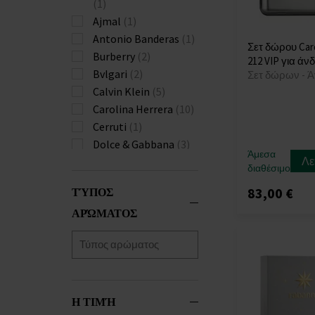
(1)
Ajmal
(1)
Antonio Banderas
(1)
Σετ δώρου Caro
Burberry
(2)
212 VIP για άν
Bvlgari
(2)
Σετ δώρων - 
Calvin Klein
(5)
Carolina Herrera
(10)
Cerruti
(1)
Dolce & Gabbana
(3)
Άμεσα
Λε
Giorgio Armani
(5)
διαθέσιμο
Gucci
(1)
ΤΎΠΟΣ
83,00 €
Guerlain
(1)
ΑΡΏΜΑΤΟΣ
Hermes
(6)
Hugo Boss
(8)
Iceberg
(2)
Issey Miyake
(3)
Jean Paul Gaultier
(6)
Η ΤΙΜΉ
Jimmy Choo
(1)