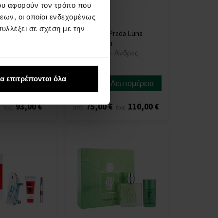
ου αφορούν τον τρόπο που
εων, οι οποίοι ενδεχομένως
υλλέξει σε σχέση με την
urberry Hero
Σετ δώρου Prada Luna
- Άνδρες
Rossa Ocean
Σετ δώρων - Άνδρες
Άμεσα
α επιτρέπονται όλα
Λεπτομέρεια
Λεπτομέρεια
διαθέσιμο
€
93,00 €
75,00 €
110,00 €
έως
από
έως