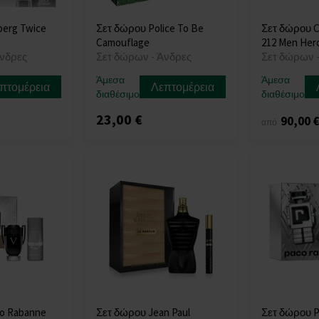
berg Twice
Σετ δώρου Police To Be
Σετ δώρου Ca
Camouflage
212 Men Her
Άνδρες
Σετ δώρων - Άνδρες
Σετ δώρων 
Άμεσα
Άμεσα
πτομέρεια
Λεπτομέρεια
διαθέσιμο
διαθέσιμο
23,00 €
90,00 
από
o Rabanne
Σετ δώρου Jean Paul
Σετ δώρου P