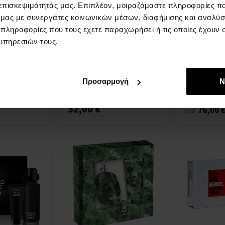
 επισκεψιμότητάς μας. Επιπλέον, μοιραζόμαστε πληροφορίες π
ό μας με συνεργάτες κοινωνικών μέσων, διαφήμισης και αναλύσ
 πληροφορίες που τους έχετε παραχωρήσει ή τις οποίες έχουν σ
 One Gift Set
Σετ δώρου Versace Man Eau
Σετ δώρου B
υπηρεσιών τους.
ια Άνδρες Και
Fraiche, eau de toilette 30ml
Σετ δώρων 
+ αφρόλουτρο 50ml
Σετ δώρων - Άνδρες
Άμεσα
Άμεσα
Προσαρμογή
Ν
πτομέρεια
Λεπτομέρεια
διαθέσιμο
διαθέσιμο
52,00 €
76,00 
από