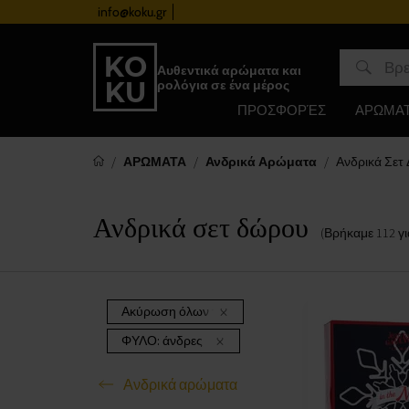
info@koku.gr
Πρόγραμμα επιβράβευσης
Αυθεντικά αρώματα και
ρολόγια σε ένα μέρος
ΠΡΟΣΦΟΡΈΣ
ΑΡΩΜΑ
ΑΡΩΜΑΤΑ
Ανδρικά Αρώματα
Ανδρικά Σετ
Ανδρικά σετ δώρου
(Βρήκαμε
112
γι
Ακύρωση όλων των φίλτρων
ΦΥΛΟ:
άνδρες
Ανδρικά αρώματα