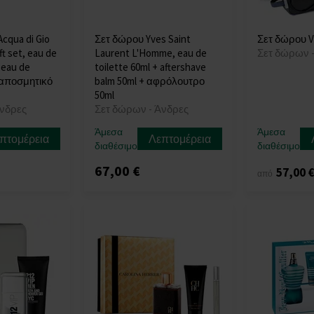
Acqua di Gio
Σετ δώρου Yves Saint
Σετ δώρου V
t set, eau de
Laurent L'Homme, eau de
Σετ δώρων 
+eau de
toilette 60ml + aftershave
+ αποσμητικό
balm 50ml + αφρόλουτρο
50ml
Άνδρες
Σετ δώρων - Άνδρες
Άμεσα
Άμεσα
πτομέρεια
Λεπτομέρεια
διαθέσιμο
διαθέσιμο
67,00 €
57,00 
από