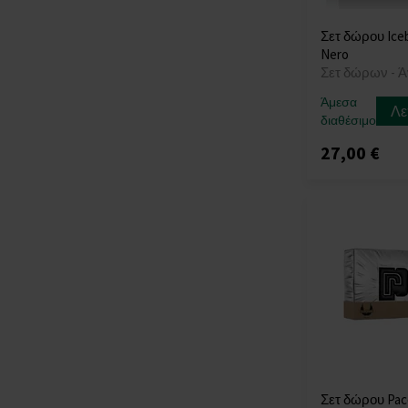
Σετ δώρου Ice
Nero
Σετ δώρων - 
Άμεσα
Λε
διαθέσιμο
27,00 €
Σετ δώρου Pac