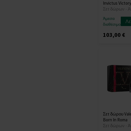
Invictus Victor
Σετ δώρων - 
Άμεσα
Λε
διαθέσιμο
103,00 €
Σετ δώρου Val
Born In Roma
Σετ δώρων - 