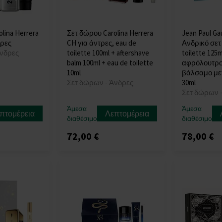
lina Herrera
Σετ δώρου Carolina Herrera
Jean Paul Gau
δρες
CH για άντρες, eau de
Ανδρικό σετ
Άνδρες
toilette 100ml + aftershave
toilette 125m
balm 100ml + eau de toilette
αφρόλουτρο 
10ml
βάλσαμο μετ
Σετ δώρων - Άνδρες
30ml
Σετ δώρων 
Άμεσα
Άμεσα
πτομέρεια
Λεπτομέρεια
διαθέσιμο
διαθέσιμο
72,00 €
78,00 €