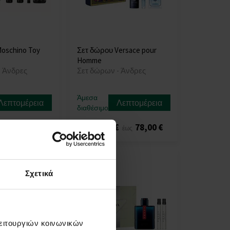
oschino Toy
Σετ δώρου Versace pour
Homme
- Άνδρες
Σετ δώρων - Άνδρες
Άμεσα
Λεπτομέρεια
Λεπτομέρεια
διαθέσιμο
55,00 €
78,00 €
από
έως
Σχετικά
λειτουργιών κοινωνικών