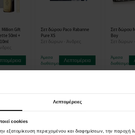
Million Gift
Σετ δώρου Paco Rabanne
Σετ δώρου M
lette 50ml +
Pure XS
Boy
 10ml
Σετ δώρων - Άνδρες
Σετ δώρων 
Άνδρες
Άμεσα
Άμεσα
πτομέρεια
Λεπτομέρεια
διαθέσιμο
διαθέσιμο
78,00 €
81,00 €
Λεπτομέρειες
οιεί cookies
την εξατομίκευση περιεχομένου και διαφημίσεων, την παροχή 