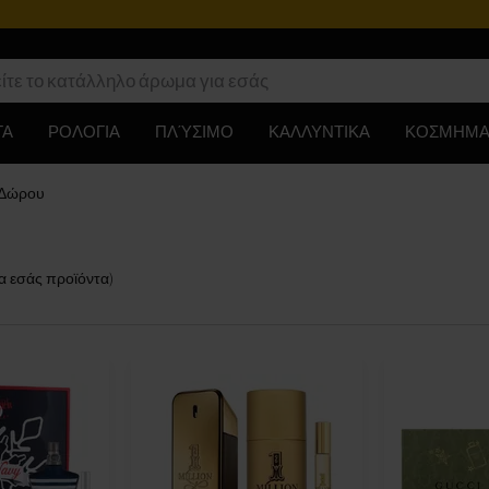
ΤΑ
ΡΟΛΟΓΙΑ
ΠΛΎΣΙΜΟ
ΚΑΛΛΥΝΤΙΚΑ
ΚΟΣΜΗΜΑ
 Δώρου
α εσάς
προϊόντα
)