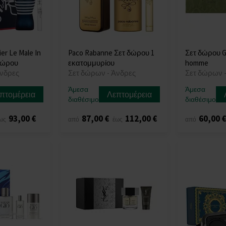
ier Le Male In
Paco Rabanne Σετ δώρου 1
Σετ δώρου Gu
δώρου
εκατομμυρίου
homme
Άνδρες
Σετ δώρων - Άνδρες
Σετ δώρων 
Άμεσα
Άμεσα
πτομέρεια
Λεπτομέρεια
διαθέσιμο
διαθέσιμο
93,00 €
87,00 €
112,00 €
60,00 
ως
από
έως
από