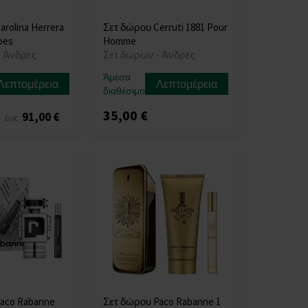
rolina Herrera
Σετ δώρου Cerruti 1881 Pour
oes
Homme
- Άνδρες
Σετ δώρων - Άνδρες
Άμεσα
Λεπτομέρεια
Λεπτομέρεια
διαθέσιμο
35,00 €
€
91,00 €
έως
aco Rabanne
Σετ δώρου Paco Rabanne 1