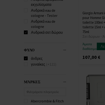
εκχυλίσματα
Ανδρικά eau de
Giorgio Armani 
cologne - Tester
pour Homme Gif
Ανδρικά eau de
toilette 100ml 
cologne
toilette 15ml 
75ml
Ανδρικά σετ δώρου
Σετ δώρων - 
Άμεσα
Λε
διαθέσιμο
ΦΥΛΟ
107,00 €
άνδρες
γυναίκες
(+121)
ΜΆΡΚΕΣ
Abercrombie & Fitch