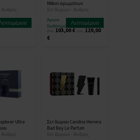
Million αρωμάτων
- Άνδρες
Σετ δώρων - Άνδρες
Άμεσα
Λεπτομέρεια
Λεπτομέρεια
διαθέσιμο
103,00 €
129,00
από
έως
€
xplorer Ultra
Σετ δώρου Carolina Herrera
ρου
Bad Boy Le Parfum
- Άνδρες
Σετ δώρων - Άνδρες