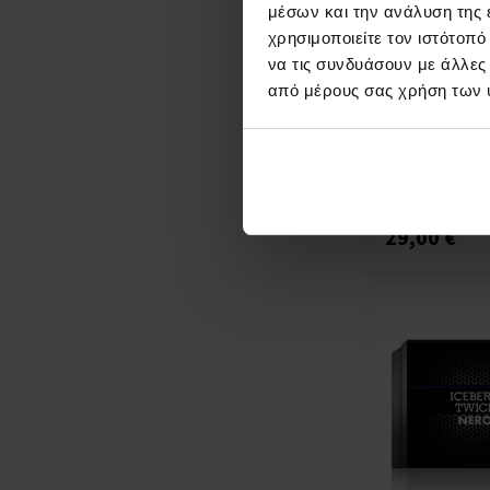
μέσων και την ανάλυση της
χρησιμοποιείτε τον ιστότοπ
να τις συνδυάσουν με άλλες
Calvin Klein CK
από μέρους σας χρήση των 
Σετ δώρων - Γ
Γυναίκες
Άμεσα
Λε
διαθέσιμο
29,00 €