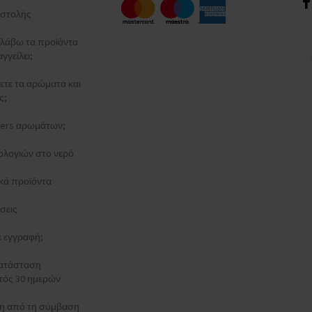
στολής
λάβω τα προϊόντα
γγείλει;
ξετε τα αρώματα και
ς;
esters αρωμάτων;
ολογιών στο νερό
κά προϊόντα
σεις
τε εγγραφή;
κατάσταση
τός 30 ημερών
 από τη σύμβαση