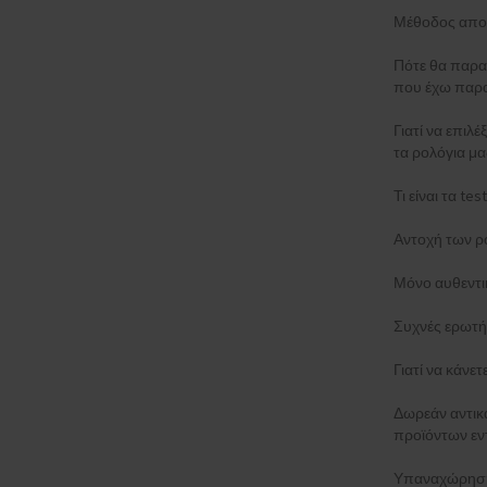
Μέθοδος απο
Πότε θα παρα
που έχω παρα
Γιατί να επιλέ
τα ρολόγια μα
Τι είναι τα t
Αντοχή των ρ
Μόνο αυθεντι
Συχνές ερωτή
Γιατί να κάνε
Δωρεάν αντι
προϊόντων εν
Υπαναχώρηση