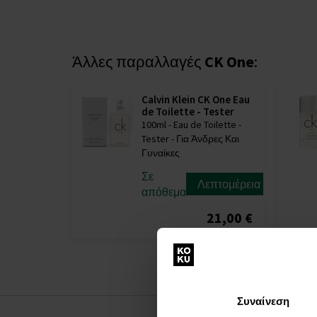
Άλλες παραλλαγές
CK One
:
Calvin Klein CK One Eau
de Toilette - Tester
100ml - Eau de Toilette -
Tester - Για Άνδρες Και
Γυναίκες
Σε
Λεπτομέρεια
απόθεμα
21,00 €
Συναίνεση