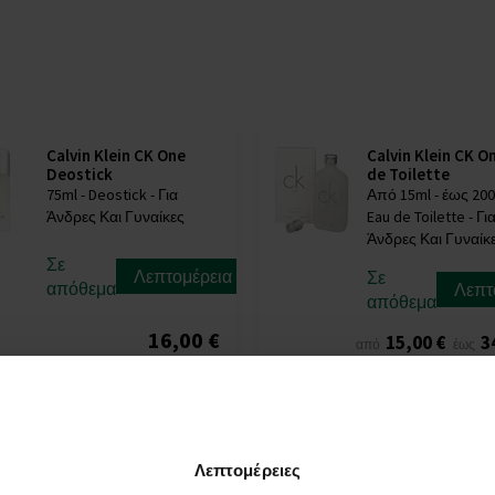
Calvin Klein CK One
Calvin Klein CK O
Deostick
de Toilette
75ml - Deostick - Για
Από 15ml - έως 200
Άνδρες Και Γυναίκες
Eau de Toilette - Γι
Άνδρες Και Γυναίκ
Σε
Λεπτομέρεια
Σε
απόθεμα
Λεπτ
απόθεμα
16,00 €
15,00 €
3
από
έως
Λεπτομέρειες