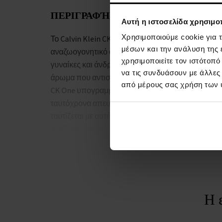
ΠΕΡΙΓΡΑΦΉ
Αυτή η ιστοσελίδα χρησιμοπ
Χρησιμοποιούμε cookie για 
Το Calvin Klein CK One άρωμα είναι ένα ελαφρύ,
μέσων και την ανάλυση της
αναζωογονητικό άρωμα που προορίζεται για
χρησιμοποιείτε τον ιστότοπ
γυναίκες και άνδρες. Είναι ένα φυσικά καθαρό
να τις συνδυάσουν με άλλες
άρωμα που αντιστοιχεί στις νέες τάσεις. Το άρωμα
από μέρους σας χρήση των 
CK One υπογραμμίζει την προσωπικότητα και
ταυτόχρονα απευθύνεται σε μια ομάδα που
ταυτίζεται με αυτήν την προσέγγιση. Είναι ένα
αναζωογονητικό μείγμα από μοσχομυριστικές και
φρουτώδεις νότες σε ξυλώδη βάση. Το άρωμα
Calvin Klein CK One μπορεί να μοιραστεί ζευγάρια,
εραστές, φίλους και είναι μοντέρνο και ανοιχτό.
Είναι να είμαστε ένα με τον εαυτό μας και με όλους
- Calvin Klein. Το άρωμα Calvin Klein CK One είναι
Η 
ένα απαλό άρωμα χωρίς σύγκρουση που θα
χρησιμοποιηθεί από μια έφηβη κόρη και τον