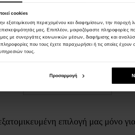
ΛΕΠΤΟΜΈΡΙΕΣ
Σ
οιεί cookies
την εξατομίκευση περιεχομένου και διαφημίσεων, την παροχή 
ΦΥΛΟ:
για άνδρες και γυναίκες
Ο
 επισκεψιμότητάς μας. Επιπλέον, μοιραζόμαστε πληροφορίες π
Ca
Μάρκα:
Calvin Klein
ό μας με συνεργάτες κοινωνικών μέσων, διαφήμισης και αναλύσ
π
Αρωματικό συστατικό - κεφαλή:
παπάγια,
 πληροφορίες που τους έχετε παραχωρήσει ή τις οποίες έχουν σ
μ
κάρδαμο, λεμόνι, μανταρίνι, περγαμότο
υπηρεσιών τους.
α
Αρωματικό συστατικό - βάση:
κέδρος, βρύα
Ε
βελανιδιάς, σανταλόξυλο, αμπάρο, μόσχος
Co
Προσαρμογή
Ν
Συστατικό αρώματος - καρδιά:
κρίνος της
w
κοιλάδας, βιολέτα, μοσχοκάρυδο, τριαντάφυλλο,
Εμφάνιση πλήρους περιγραφής
γιασεμί
Τύπος αρώματος:
εσπεριδοειδής, αρωματική
.
εξατομικευμένη επιλογή μας μόνο γι