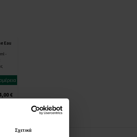
ne Eau
ml -
α
ες
ομέρεια
4,00 €
Σχετικά