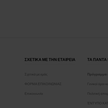
πατέρα της. Το άρωμα Calvin Klein CK One μυρίζει
εσπεριδοειδή, αρχικά πικρά και ελαφρώς
πουδρένια άνθη (τριαντάφυλλο, βιολέ). Περιέχει
επίσης μια πρέζα πράσινους και τόνους τσαγιού.
Το μπουκάλι είναι κατασκευασμένο από τυπικό
θειώδες γυαλί σε μορφή μπουκαλιού ρούμι
Τζαμάικας.
ΣΧΕΤΙΚΑ ΜΕ ΤΗΝ ΕΤΑΙΡΕΙΑ
ΤΑ ΠΑΝΤΑ 
Σχετικά με εμάς
Πρόγραμμα 
ΦΟΡΜΑ ΕΠΙΚΟΙΝΩΝΙΑΣ
Γενικοί όροι 
Επικοινωνία
Πολιτική απο
ΈΝΤΥΠΟ ΚΑΤ