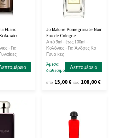
ma Ebano
Jo Malone Pomegranate Noir
Κολωνία -
Eau de Cologne
Από 9ml - έως 100ml -
ιες - Για
Κολόνιες - Για Άνδρες Και
Γυναίκες
Γυναίκες
Άμεσα
Λεπτομέρεια
Λεπτομέρεια
διαθέσιμο
15,00 €
108,00 €
από
έως