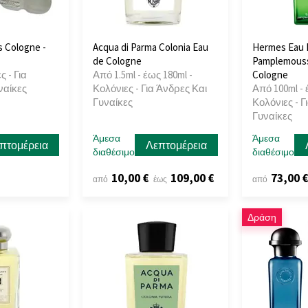
 Cologne -
Acqua di Parma Colonia Eau
Hermes Eau 
de Cologne
Pamplemouss
ς - Για
Από 1.5ml - έως 180ml -
Cologne
ναίκες
Κολόνιες - Για Άνδρες Και
Από 100ml - 
Γυναίκες
Κολόνιες - Γ
Γυναίκες
Άμεσα
Άμεσα
πτομέρεια
Λεπτομέρεια
διαθέσιμο
διαθέσιμο
10,00 €
109,00 €
73,00 
από
έως
από
Δράση