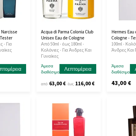
 Narcisse
Acqua di Parma Colonia Club
Hermes Eau d
 Tester
Unisex Eau de Cologne
Cologne - Te
ς - Για
Από 50ml - έως 180ml -
100ml - Κολόν
ναίκες
Κολόνιες - Για Άνδρες Και
Άνδρες Και 
Γυναίκες
Άμεσα
Άμεσα
πτομέρεια
Λεπτομέρεια
διαθέσιμο
διαθέσιμο
43,00 €
63,00 €
116,00 €
από
έως