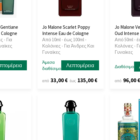
 Gentiane
Jo Malone Scarlet Poppy
Jo Malone Ve
e Cologne
Intense Eau de Cologne
Oud Intense
ς - Για
Από 10ml - έως 100ml -
Από 50ml - έ
ναίκες
Κολόνιες - Για Άνδρες Και
Κολόνιες - Γ
Γυναίκες
Γυναίκες
Άμεσα
πτομέρεια
Λεπτομέρεια
Διαθέσιμο
διαθέσιμο
33,00 €
135,00 €
96,00 
από
έως
από