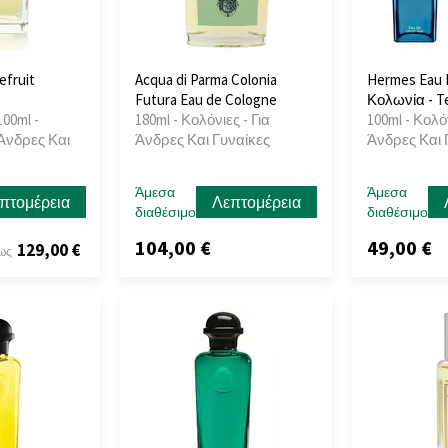
efruit
Acqua di Parma Colonia
Hermes Eau D
Futura Eau de Cologne
Κολωνία - T
100ml -
180ml - Κολόνιες - Για
100ml - Κολόν
 Άνδρες Και
Άνδρες Και Γυναίκες
Άνδρες Και 
Άμεσα
Άμεσα
πτομέρεια
Λεπτομέρεια
διαθέσιμο
διαθέσιμο
104,00 €
49,00 €
129,00 €
ως