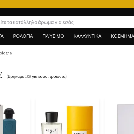
Π
ΤΑ
ΡΟΛΟΓΙΑ
ΠΛΎΣΙΜΟ
ΚΑΛΛΥΝΤΙΚΑ
ΚΟΣΜΗΜΑ
Cologne
e
(Βρήκαμε
109
για εσάς
προϊόντα
)