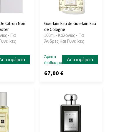
e Citron Noir
Guerlain Eau de Guerlain Eau
ester
de Cologne
ιες - Για
100ml - Κολόνιες - Για
Γυναίκες
Άνδρες Και Γυναίκες
Άμεσα
Λεπτομέρεια
Λεπτομέρεια
διαθέσιμο
67,00 €