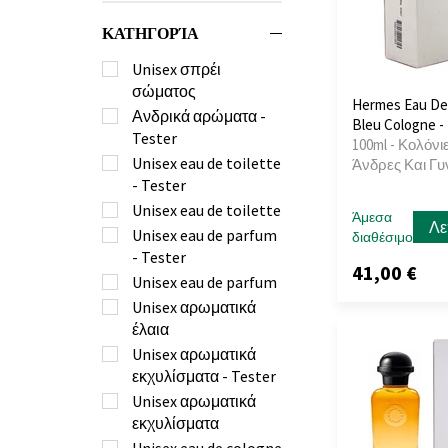
ΚΑΤΗΓΟΡΊΑ
Unisex σπρέι
σώματος
Hermes Eau De
Ανδρικά αρώματα -
Bleu Cologne -
Tester
100ml - Κολόνιε
Unisex eau de toilette
Άνδρες Και Γυ
- Tester
Unisex eau de toilette
Άμεσα
Λε
Unisex eau de parfum
διαθέσιμο
- Tester
41,00 €
Unisex eau de parfum
Unisex αρωματικά
έλαια
Unisex αρωματικά
εκχυλίσματα - Tester
Unisex αρωματικά
εκχυλίσματα
Unisex eau de cologne