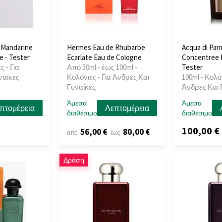
 Mandarine
Hermes Eau de Rhubarbe
Acqua di Par
 - Tester
Ecarlate Eau de Cologne
Concentree 
ς - Για
Από 50ml - έως 100ml -
Tester
ναίκες
Κολόνιες - Για Άνδρες Και
100ml - Κολόν
Γυναίκες
Άνδρες Και 
Άμεσα
Άμεσα
πτομέρεια
Λεπτομέρεια
διαθέσιμο
διαθέσιμο
100,00 €
56,00 €
80,00 €
από
έως
Δράση