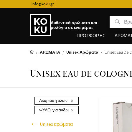
info@koku.gr
Πρόγραμμα επιβράβευσης
Αυθεντικά αρώματα και
ρολόγια σε ένα μέρος
ΠΡΟΣΦΟΡΈΣ
ΑΡΩΜΑ
ΑΡΩΜΑΤΑ
Unisex Αρώματα
Unisex Eau De 
Unisex eau de cologn
Ακύρωση όλων των φίλτρων
ΦΥΛΟ:
για άνδρες και γυναίκες
Unisex αρώματα