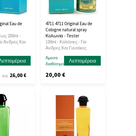
ginal Eau de
4711 4711 Original Eau de
Cologne natural spray
έως 200ml -
Κολωνία - Tester
ια Άνδρες Και
100ml - Κολόνιες - Για
Άνδρες Και Γυναίκες
Άμεσα
Λεπτομέρεια
Λεπτομέρεια
διαθέσιμο
20,00 €
€
26,00 €
έως