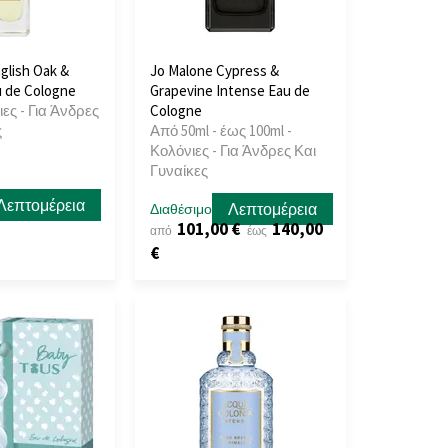
glish Oak &
Jo Malone Cypress &
u de Cologne
Grapevine Intense Eau de
ιες - Για Άνδρες
Cologne
ς
Από 50ml - έως 100ml -
Κολόνιες - Για Άνδρες Και
Γυναίκες
Λεπτομέρεια
Λεπτομέρεια
Διαθέσιμο
101,00 €
140,00
από
έως
€