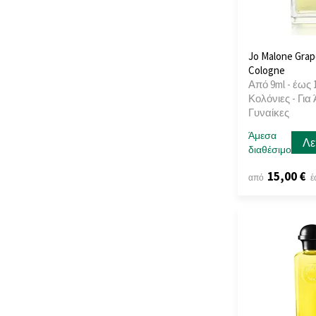
Jo Malone Grap
Cologne
Από 9ml - έως 
Κολόνιες - Για
Γυναίκες
Άμεσα
Λε
διαθέσιμο
15,00 €
από
έ