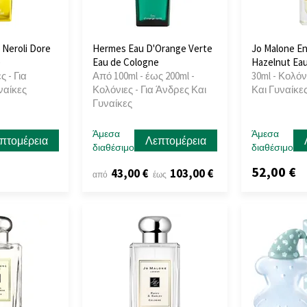
Neroli Dore
Hermes Eau D'Orange Verte
Jo Malone En
e
Eau de Cologne
Hazelnut Ea
ς - Για
Από 100ml - έως 200ml -
30ml - Κολόν
ναίκες
Κολόνιες - Για Άνδρες Και
Και Γυναίκε
Γυναίκες
Άμεσα
Άμεσα
πτομέρεια
Λεπτομέρεια
διαθέσιμο
διαθέσιμο
52,00 €
43,00 €
103,00 €
από
έως