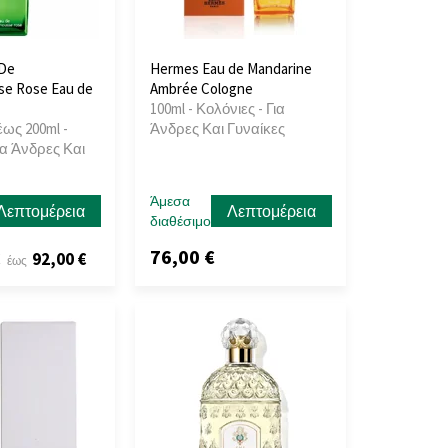
De
Hermes Eau de Mandarine
e Rose Eau de
Ambrée Cologne
100ml - Κολόνιες - Για
έως 200ml -
Άνδρες Και Γυναίκες
ια Άνδρες Και
Άμεσα
Λεπτομέρεια
Λεπτομέρεια
διαθέσιμο
76,00 €
€
92,00 €
έως