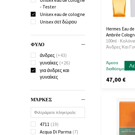
- Tester
Unisex eau de cologne
Unisex σετ δώρου
Hermes Eau de
Ambrée Cologne
100ml - Κολόνιε
ΦΥΛΟ
Άνδρες Και Γυ
άνδρες
(+43)
γυναίκες
(+26)
Άμεσα
Λε
διαθέσιμο
για άνδρες και
γυναίκες
47,00 €
ΜΆΡΚΕΣ
4711
(19)
Acqua Di Parma
(7)