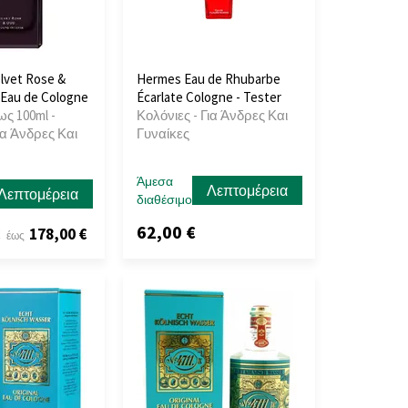
lvet Rose &
Hermes Eau de Rhubarbe
 Eau de Cologne
Écarlate Cologne - Tester
ως 100ml -
Κολόνιες - Για Άνδρες Και
ια Άνδρες Και
Γυναίκες
Άμεσα
Λεπτομέρεια
Λεπτομέρεια
διαθέσιμο
62,00 €
€
178,00 €
έως