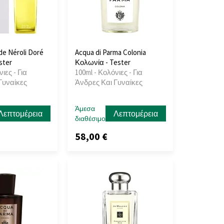
e Néroli Doré
Acqua di Parma Colonia
ster
Κολωνία - Tester
ιες - Για
100ml - Κολόνιες - Για
Γυναίκες
Άνδρες Και Γυναίκες
Άμεσα
Λεπτομέρεια
Λεπτομέρεια
διαθέσιμο
58,00 €