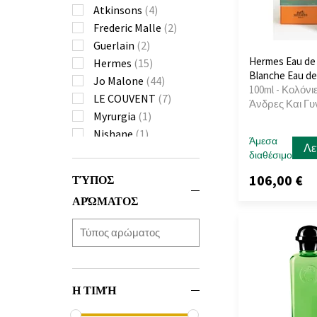
Atkinsons
(4)
Frederic Malle
(2)
Guerlain
(2)
Hermes Eau de
Hermes
(15)
Blanche Eau d
Jo Malone
(44)
100ml - Κολόνιε
LE COUVENT
(7)
Άνδρες Και Γυ
Myrurgia
(1)
Nishane
(1)
Άμεσα
Λε
Penhaligon's
(1)
διαθέσιμο
Tauer Perfumes
(1)
106,00 €
ΤΎΠΟΣ
Thameen
(3)
ΑΡΏΜΑΤΟΣ
Tous
(2)
Η ΤΙΜΉ