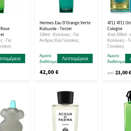
Hermes Eau D'Orange Verte
4711 4711 Ori
 Rose
Κολωνία - Tester
Cologne
ter
100ml - Κολόνιες - Για
Από 300ml - 
ς - Για
Άνδρες Και Γυναίκες
Κολόνιες - Γ
ναίκες
Γυναίκες
Άμεσα
Άμεσα
πτομέρεια
Λεπτομέρεια
διαθέσιμο
διαθέσιμο
42,00 €
23,00 
από