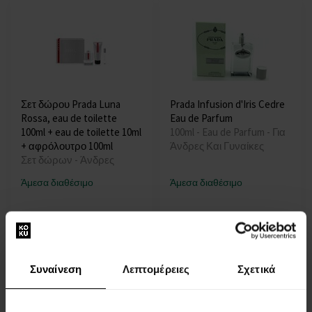
Σετ δώρου Prada Luna
Prada Infusion d'Iris Cedre
Rossa, eau de toilette
Eau de Parfum
100ml + eau de toilette 10ml
100ml - Eau de Parfum - Για
+ αφρόλουτρο 100ml
Άνδρες Και Γυναίκες
Σετ δώρων - Άνδρες
Άμεσα διαθέσιμο
Άμεσα διαθέσιμο
114,00 €
115,00 €
Συναίνεση
Λεπτομέρειες
Σχετικά