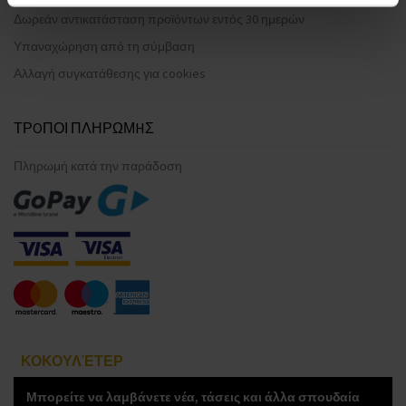
Δωρεάν αντικατάσταση προϊόντων εντός 30 ημερών
Υπαναχώρηση από τη σύμβαση
Αλλαγή συγκατάθεσης για cookies
ΤΡOΠΟΙ ΠΛΗΡΩΜHΣ
Πληρωμή κατά την παράδοση
ΚΟΚΟΥΛΈΤΕΡ
Μπορείτε να λαμβάνετε νέα, τάσεις και άλλα σπουδαία