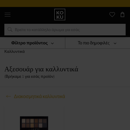
Αυθεντικά
αρώματα
και
ρολόγια
σε
ένα
μέρος
Φίλτρο προϊόντος
Το πιο δημοφιλές
Καλλυντικά
Διακοσμητικά Καλλυντικά
Αξεσουάρ Για
Καλλυντικά
Αξεσουάρ για καλλυντικά
(Βρήκαμε
1
για εσάς
προϊόν
)
Διακοσμητικά καλλυντικά