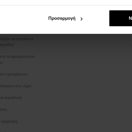
ρρήτου
ΑΓΓΕΛΊΑΣ
Προσαρμογή
Ν
στολής
λάβω τα προϊόντα
γγείλει;
ξετε τα αρώματα και
ς;
esters αρωμάτων;
ολογιών στο νερό
κά προϊόντα
σεις
τε εγγραφή;