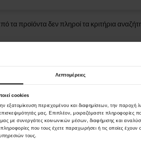
πό τα προϊόντα δεν πληροί τα κριτήρια αναζήτ
Λεπτομέρειες
οιεί cookies
ΓΙΑ ΤΙΣ ΑΓΟΡΕΣ
ΤΡOΠΟΙ ΠΛΗΡΩΜHΣ
την εξατομίκευση περιεχομένου και διαφημίσεων, την παροχή 
 επισκεψιμότητάς μας. Επιπλέον, μοιραζόμαστε πληροφορίες π
επιβράβευσης
Πληρωμή κατά την παράδοση
ό μας με συνεργάτες κοινωνικών μέσων, διαφήμισης και αναλύσ
 πληροφορίες που τους έχετε παραχωρήσει ή τις οποίες έχουν σ
και προϋποθέσεις
υπηρεσιών τους.