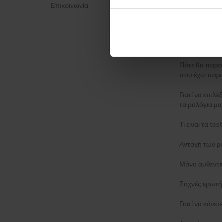
Επικοινωνία
Πολιτική απο
ΈΝΤΥΠΟ ΚΑΤ
Μέθοδος απο
Πότε θα παρα
που έχω παρα
Γιατί να επιλέ
τα ρολόγια μα
Τι είναι τα t
Αντοχή των ρ
Μόνο αυθεντι
Συχνές ερωτή
Γιατί να κάνε