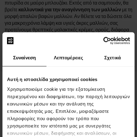
πιτυρίδα σε μαύρο μπλουζάκι. Εκτός από τα σαμπουάν, θα
βρείτε
καλλυντικά για την αναγέννηση των μαλλιών
με τη
μορφή απαλών βαφών μαλλιών. Αν θέλετε να τα δώσετε όλα
για μακροχρόνια λάμψη και υγιείς άκρες μαλλιών, σας
προτείνουμε θρεπτικές μαλακτικές κρέμες, ορούς, διάφορα
έλαια ή μάσκες μαλλιών. Θα πάτε σε γάμο; Με τις
κουρτίνες
και
σιδέρα
για μπούκλες θα δημιουργήσετε το τέλειο
χτένισμα. Με
επαγγελματικό στιλβωτή και λακ
το χτένισμά
σας δεν θα υπονομευτεί ούτε από μια νύχτα χορού.
Συναίνεση
Λεπτομέρειες
Σχετικά
Αυτή η ιστοσελίδα χρησιμοποιεί cookies
ΣΧΕΤΙΚΑ ΜΕ ΤΗΝ ΕΤΑΙΡΕΙΑ
Χρησιμοποιούμε cookie για την εξατομίκευση
περιεχομένου και διαφημίσεων, την παροχή λειτουργιών
Σχετικά με εμάς
κοινωνικών μέσων και την ανάλυση της
ΦΟΡΜΑ ΕΠΙΚΟΙΝΩΝΙΑΣ
επισκεψιμότητάς μας. Επιπλέον, μοιραζόμαστε
Επικοινωνία
πληροφορίες που αφορούν τον τρόπο που
χρησιμοποιείτε τον ιστότοπό μας με συνεργάτες
κοινωνικών μέσων, διαφήμισης και αναλύσεων, οι
ΤΑ ΠΑΝΤΑ ΓΙΑ ΤΙΣ ΑΓΟΡΕΣ