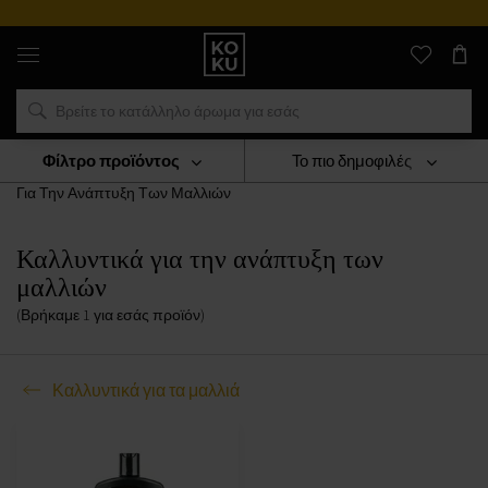
Αυθεντικά
αρώματα
και
ρολόγια
σε
ένα
μέρος
Φίλτρο προϊόντος
Το πιο δημοφιλές
Καλλυντικά
Καλλυντικά Για Τα Μαλλιά
Καλλυντικά
Για Την Ανάπτυξη Των Μαλλιών
Καλλυντικά για την ανάπτυξη των
μαλλιών
(Βρήκαμε
1
για εσάς
προϊόν
)
Καλλυντικά για τα μαλλιά