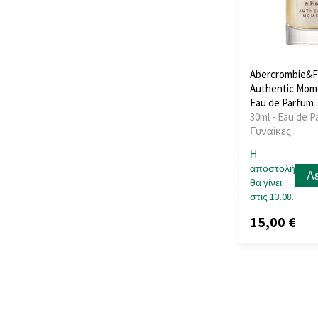
Abercrombie&F
Authentic Mo
Eau de Parfum
30ml - Eau de P
Γυναίκες
Η
αποστολή
Λ
θα γίνει
στις 13.08.
15,00 €