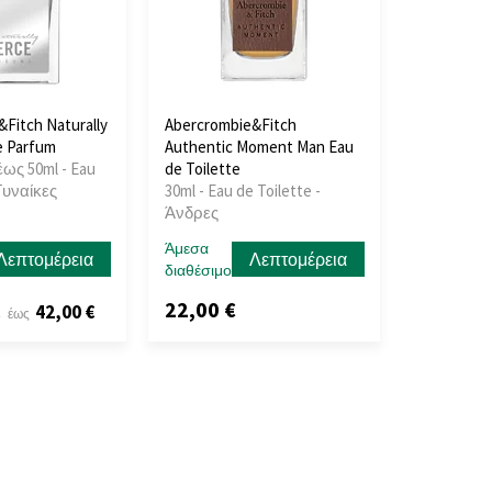
Fitch Naturally
Abercrombie&Fitch
e Parfum
Authentic Moment Man Eau
έως 50ml - Eau
de Toilette
Γυναίκες
30ml - Eau de Toilette -
Άνδρες
Άμεσα
Λεπτομέρεια
Λεπτομέρεια
διαθέσιμο
22,00 €
€
42,00 €
έως