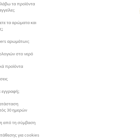
λάβω τα προϊόντα
γγείλει;
ξετε τα αρώματα και
ς;
esters αρωμάτων;
ολογιών στο νερό
κά προϊόντα
σεις
τε εγγραφή;
κατάσταση
τός 30 ημερών
 από τη σύμβαση
τάθεσης για cookies