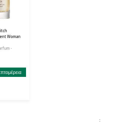
itch
ment Woman
arfum -
επτομέρεια
: