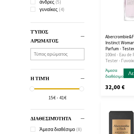
άνδρες
(5)
γυναίκες
(4)
ΤΎΠΟΣ
Abercrombie&Fi
ΑΡΏΜΑΤΟΣ
Instinct Woman
Parfum - Teste
100ml - Eau de 
Tester - Γυναί
Άμεσα
Λε
διαθέσιμο
Η ΤΙΜΉ
32,00 €
15€ - 41€
ΔΙΑΘΕΣΙΜΌΤΗΤΑ
Άμεσα διαθέσιμο
(8)