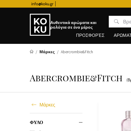
info@koku.gr
Πρόγραμμα επιβράβευσης
Αυθεντικά αρώματα και
ρολόγια σε ένα μέρος
ΠΡΟΣΦΟΡΈΣ
ΑΡΩΜΑ
Μάρκες
Abercrombie&Fitch
Abercrombie&Fitch
(Β
Μάρκες
ΦΥΛΟ