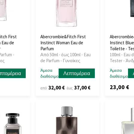
tch First
Abercrombie&Fitch First
Abercrombie&
 Eau de
Instinct Woman Eau de
Instinct Blu
r
Parfum
Toilette - Te
Parfum -
Από 50ml - έως 100ml - Eau
100ml - Eau d
κες
de Parfum - Γυναίκες
Tester - Άν
Άμεσα
Άμεσα
πτομέρεια
Λεπτομέρεια
διαθέσιμο
διαθέσιμο
23,00 €
32,00 €
37,00 €
από
έως