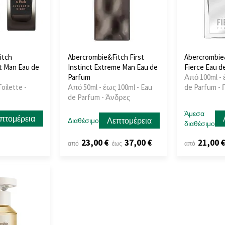
itch
Abercrombie&Fitch First
Abercrombie&
t Man Eau de
Instinct Extreme Man Eau de
Fierce Eau d
Parfum
Από 100ml - 
oilette -
Από 50ml - έως 100ml - Eau
de Parfum - 
de Parfum - Άνδρες
Άμεσα
πτομέρεια
Λεπτομέρεια
Διαθέσιμο
διαθέσιμο
23,00 €
37,00 €
21,00 
από
έως
από