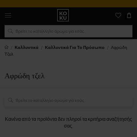
Αυθεντικά
αρώματα
και
ρολόγια
σε
ένα
μέρος
Καλλυντικά
Καλλυντικά Για Το Πρόσωπο
Αφρώδη
Τζελ
Αφρώδη τζελ
Κανένα από τα προϊόντα δεν πληροί τα κριτήρια αναζήτησής
σας.