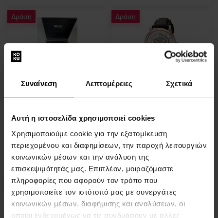
Δράση
Δράση
Hugo Boss 1513704 -
Emporio Armani AR1983 -
Συναίνεση
Λεπτομέρειες
Σχετικά
SECOND HAND - Ανδρικό
Ανδρικό ρολόι
ρολόι
ΡΟΛΟΓΙΑ - Άνδρες
ΡΟΛΟΓΙΑ - Άνδρες
Αυτή η ιστοσελίδα χρησιμοποιεί cookies
Άμεσα διαθέσιμο
Άμεσα διαθέσιμο
Χρησιμοποιούμε cookie για την εξατομίκευση
περιεχομένου και διαφημίσεων, την παροχή λειτουργιών
148,00 €
169,00 €
121,00 €
129,00 €
κοινωνικών μέσων και την ανάλυση της
επισκεψιμότητάς μας. Επιπλέον, μοιραζόμαστε
πληροφορίες που αφορούν τον τρόπο που
Δράση
Δράση
χρησιμοποιείτε τον ιστότοπό μας με συνεργάτες
κοινωνικών μέσων, διαφήμισης και αναλύσεων, οι
οποίοι ενδεχομένως να τις συνδυάσουν με άλλες