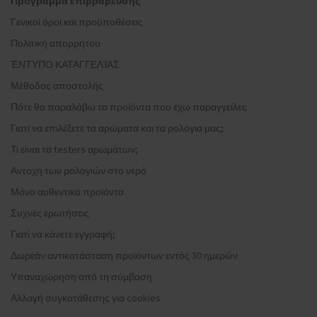
Πρόγραμμα επιβράβευσης
Γενικοί όροι και προϋποθέσεις
Πολιτική απορρήτου
ΈΝΤΥΠΟ ΚΑΤΑΓΓΕΛΊΑΣ
Μέθοδος αποστολής
Πότε θα παραλάβω τα προϊόντα που έχω παραγγείλει;
Γιατί να επιλέξετε τα αρώματα και τα ρολόγια μας;
Τι είναι τα testers αρωμάτων;
Αντοχή των ρολογιών στο νερό
Μόνο αυθεντικά προϊόντα
Συχνές ερωτήσεις
Γιατί να κάνετε εγγραφή;
Δωρεάν αντικατάσταση προϊόντων εντός 30 ημερών
Υπαναχώρηση από τη σύμβαση
Αλλαγή συγκατάθεσης για cookies