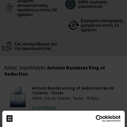
Δωρεάν
100% εγγύηση
αντικατάσταση
γνησιότητας
προϊόντων εντός 30
ημερών
Εγγύηση επιστροφής
χρημάτων εντός 14
ημερών
Σας ανταμείβουμε για
την αφοσίωσή σας
Άλλες παραλλαγές
Antonio Banderas King of
Seduction
:
Antonio Banderas King of Seduction Eau de
Toilette - Tester
100ml - Eau de Toilette - Tester - Άνδρες
Σε απόθεμα
19,00 €