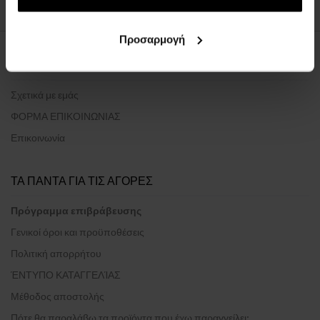
Προσαρμογή
ΣΧΕΤΙΚΑ ΜΕ ΤΗΝ ΕΤΑΙΡΕΙΑ
Σχετικά με εμάς
ΦΟΡΜΑ ΕΠΙΚΟΙΝΩΝΙΑΣ
Επικοινωνία
ΤΑ ΠΑΝΤΑ ΓΙΑ ΤΙΣ ΑΓΟΡΕΣ
Πρόγραμμα επιβράβευσης
Γενικοί όροι και προϋποθέσεις
Πολιτική απορρήτου
ΈΝΤΥΠΟ ΚΑΤΑΓΓΕΛΊΑΣ
Μέθοδος αποστολής
Πότε θα παραλάβω τα προϊόντα που έχω παραγγείλει;