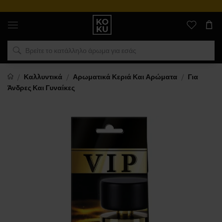
Αυθεντικά
αρώματα
και
ρολόγια
σε
ένα
μέρος
Καλλυντικά
Αρωματικά Κεριά Και Αρώματα
Για
Άνδρες Και Γυναίκες