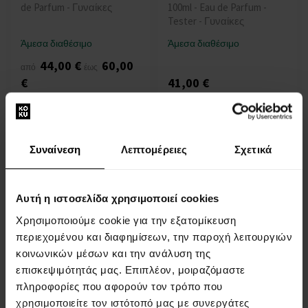
de Parfum - Γυναίκες
100ml - Eau de Parfum -
Tester - Γυναίκες
Άμεσα διαθέσιμο
Άμεσα διαθέσιμο
44,00 €
60,00
από
έως
€
41,00 €
Συναίνεση
Λεπτομέρειες
Σχετικά
Αυτή η ιστοσελίδα χρησιμοποιεί cookies
Ariana Grande Thank U
Ariana Grande Cloud Eau de
Χρησιμοποιούμε cookie για την εξατομίκευση
Next Eau de Parfum
Parfum - Tester
περιεχομένου και διαφημίσεων, την παροχή λειτουργιών
Από 30ml - έως 100ml - Eau
100ml - Eau de Parfum -
de Parfum - Γυναίκες
Tester - Γυναίκες
κοινωνικών μέσων και την ανάλυση της
επισκεψιμότητάς μας. Επιπλέον, μοιραζόμαστε
Άμεσα διαθέσιμο
Άμεσα διαθέσιμο
πληροφορίες που αφορούν τον τρόπο που
31,00 €
46,00
από
έως
χρησιμοποιείτε τον ιστότοπό μας με συνεργάτες