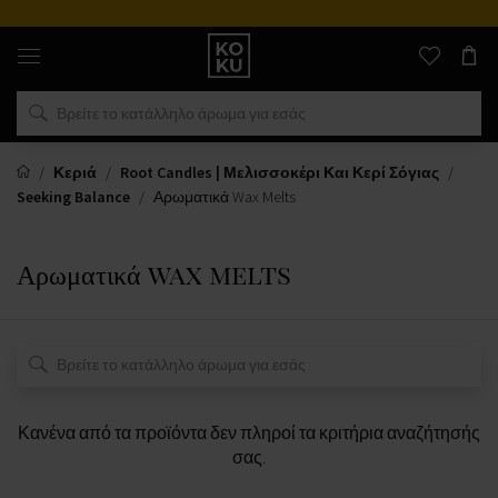
Αυθεντικά
αρώματα
και
ρολόγια
σε
ένα
μέρος
Κεριά
Root Candles | Μελισσοκέρι Και Κερί Σόγιας
Seeking Balance
Αρωματικά Wax Melts
Αρωματικά wax melts
Κανένα από τα προϊόντα δεν πληροί τα κριτήρια αναζήτησής
σας.