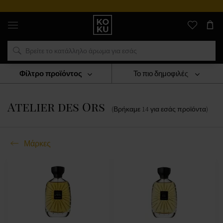
Αυθεντικά
αρώματα
και
ρολόγια
σε
ένα
μέρος
Φίλτρο προϊόντος
Το πιο δημοφιλές
Μάρκες
Atelier Des Ors
Atelier des Ors
(Βρήκαμε
14
για εσάς
προϊόντα
)
Μάρκες