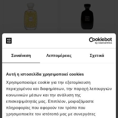
Atelier des Ors Crepuscule
Atelier des Ors Kawa Karda
Des Ames Eau de Parfum -
Extrait de Parfum Eau de
Tester
Parfum
100ml - Eau de Parfum - Για
100ml - Eau de Parfum - Για
Συναίνεση
Λεπτομέρειες
Σχετικά
Άνδρες Και Γυναίκες
Άνδρες Και Γυναίκες
Η αποστολή θα γίνει στις
Η αποστολή θα γίνει στις
13.08.
13.08.
Αυτή η ιστοσελίδα χρησιμοποιεί cookies
Χρησιμοποιούμε cookie για την εξατομίκευση
92,00 €
201,00 €
περιεχομένου και διαφημίσεων, την παροχή λειτουργιών
κοινωνικών μέσων και την ανάλυση της
επισκεψιμότητάς μας. Επιπλέον, μοιραζόμαστε
πληροφορίες που αφορούν τον τρόπο που
χρησιμοποιείτε τον ιστότοπό μας με συνεργάτες