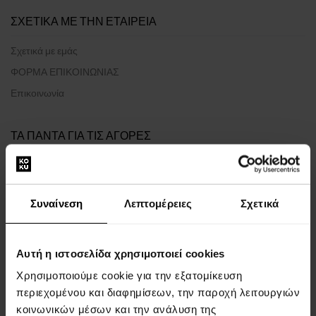
ΣΧΕΤΙΚΑ ΜΕ ΤΗΝ ΕΤΑΙΡΕΙΑ
Σχετικά με εμάς
ΦΟΡΜΑ ΕΠΙΚΟΙΝΩΝΙΑΣ
Επικοινωνία
ΤΑ ΠΑΝΤΑ ΓΙΑ ΤΙΣ ΑΓΟΡΕΣ
Πρόγραμμα επιβράβευσης
Γενικοί όροι και προϋποθέσεις
Συναίνεση
Λεπτομέρειες
Σχετικά
Πολιτική απορρήτου
ΈΝΤΥΠΟ ΚΑΤΑΓΓΕΛΊΑΣ
Μέθοδος αποστολής
Αυτή η ιστοσελίδα χρησιμοποιεί cookies
Πότε θα παραλάβω τα προϊόντα που έχω παραγγείλει;
Χρησιμοποιούμε cookie για την εξατομίκευση
Γιατί να επιλέξετε τα αρώματα και τα ρολόγια μας;
περιεχομένου και διαφημίσεων, την παροχή λειτουργιών
κοινωνικών μέσων και την ανάλυση της
Τι είναι τα testers αρωμάτων;