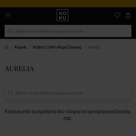
Αυθεντικά
αρώματα
και
ρολόγια
σε
ένα
μέρος
Κεριά
KOBO | 100% Κερί Σόγιας
Aurelia
Aurelia
Κανένα από τα προϊόντα δεν πληροί τα κριτήρια αναζήτησής
σας.