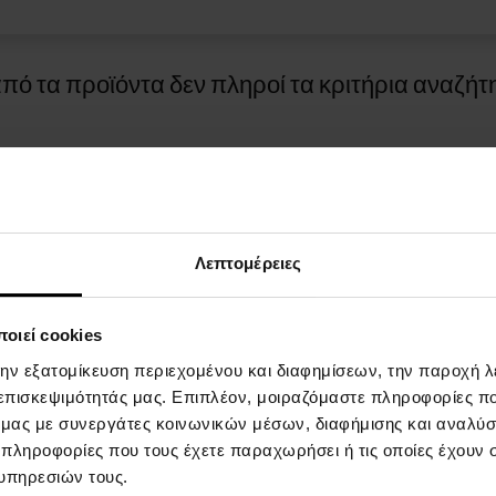
πό τα προϊόντα δεν πληροί τα κριτήρια αναζήτ
Λεπτομέρειες
οιεί cookies
ΓΙΑ ΤΙΣ ΑΓΟΡΕΣ
ΤΡOΠΟΙ ΠΛΗΡΩΜHΣ
την εξατομίκευση περιεχομένου και διαφημίσεων, την παροχή 
 επισκεψιμότητάς μας. Επιπλέον, μοιραζόμαστε πληροφορίες π
επιβράβευσης
Πληρωμή κατά την παράδοση
ό μας με συνεργάτες κοινωνικών μέσων, διαφήμισης και αναλύσ
 πληροφορίες που τους έχετε παραχωρήσει ή τις οποίες έχουν σ
και προϋποθέσεις
υπηρεσιών τους.