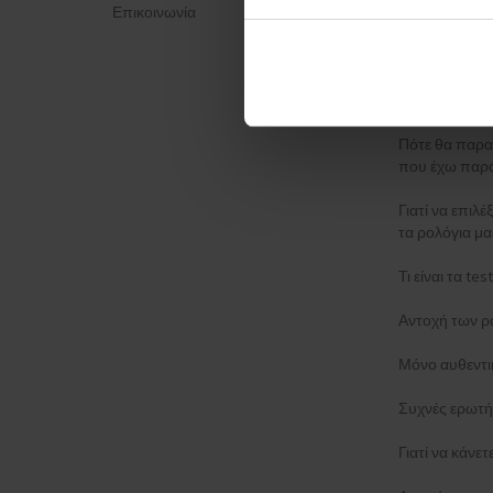
Επικοινωνία
Πολιτική απο
ΈΝΤΥΠΟ ΚΑΤ
Μέθοδος απο
Πότε θα παρα
που έχω παρα
Γιατί να επιλέ
τα ρολόγια μα
Τι είναι τα t
Αντοχή των ρ
Μόνο αυθεντι
Συχνές ερωτή
Γιατί να κάνε