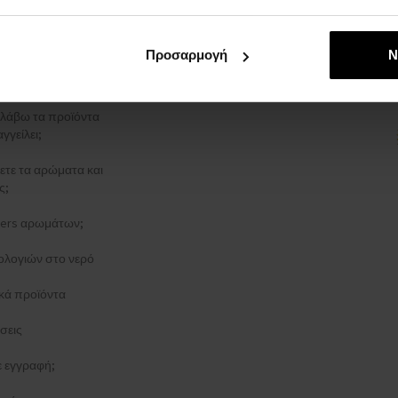
ρρήτου
ΑΓΓΕΛΊΑΣ
Προσαρμογή
Ν
στολής
λάβω τα προϊόντα
γγείλει;
ξετε τα αρώματα και
ς;
esters αρωμάτων;
ολογιών στο νερό
κά προϊόντα
σεις
τε εγγραφή;