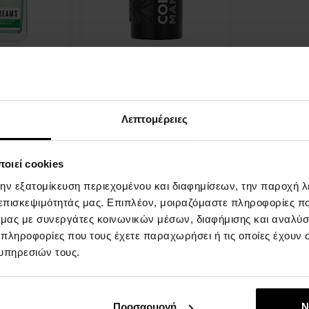
ed Dreams Be
Benetton Colors Man Black
de Toilette -
Intenso Eau de Parfum -
Tester
oilette -
100ml - Eau de Parfum -
ς
Tester - Άνδρες
Λεπτομέρειες
Η
αποστολή
Λεπτομέρεια
οιεί cookies
θα γίνει
πτομέρεια
στις 13.08.
την εξατομίκευση περιεχομένου και διαφημίσεων, την παροχή 
 επισκεψιμότητάς μας. Επιπλέον, μοιραζόμαστε πληροφορίες π
14,00 €
ό μας με συνεργάτες κοινωνικών μέσων, διαφήμισης και αναλύσ
 πληροφορίες που τους έχετε παραχωρήσει ή τις οποίες έχουν σ
υπηρεσιών τους.
:
Προσαρμογή
Ν