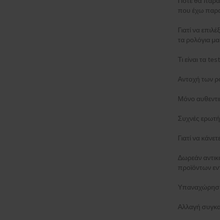
Πότε θα παρα
που έχω παρα
Γιατί να επιλέ
τα ρολόγια μα
Τι είναι τα t
Αντοχή των ρ
Μόνο αυθεντι
Συχνές ερωτή
Γιατί να κάνε
Δωρεάν αντι
προϊόντων εν
Υπαναχώρηση
Αλλαγή συγκα