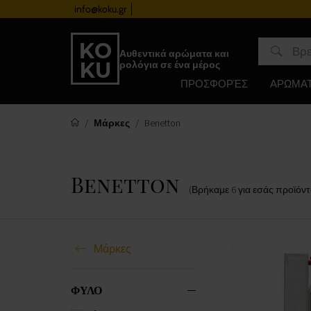
info@koku.gr
Πρόγραμμα επιβράβευσης
Αυθεντικά αρώματα και
ρολόγια σε ένα μέρος
ΠΡΟΣΦΟΡΈΣ
ΑΡΩΜΑ
Μάρκες
Benetton
Benetton
(Βρήκαμε
6
για εσάς
προϊόντ
Μάρκες
ΦΥΛΟ