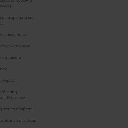
λάβω τα προϊόντα
γγείλει;
ξετε τα αρώματα και
ς;
esters αρωμάτων;
ολογιών στο νερό
κά προϊόντα
σεις
τε εγγραφή;
κατάσταση
τός 30 ημερών
 από τη σύμβαση
τάθεσης για cookies