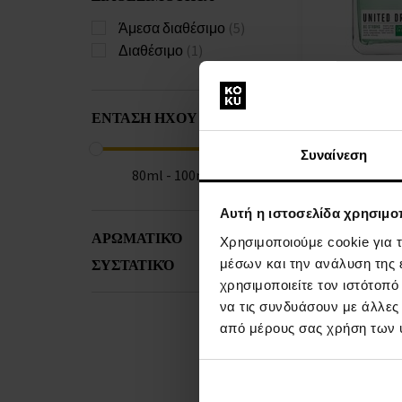
Άμεσα διαθέσιμο
(5)
Διαθέσιμο
(1)
Benetton Unit
Strong Men Eau 
ΕΝΤΑΣΗ ΗΧΟΥ
Tester
100ml - Eau de T
Tester - Άνδρε
Συναίνεση
80ml - 100ml
Αυτή η ιστοσελίδα χρησιμοπ
Άμεσα
Λε
ΑΡΩΜΑΤΙΚΌ
διαθέσιμο
Χρησιμοποιούμε cookie για 
ΣΥΣΤΑΤΙΚΌ
μέσων και την ανάλυση της
14,00 €
χρησιμοποιείτε τον ιστότοπ
να τις συνδυάσουν με άλλες
από μέρους σας χρήση των 