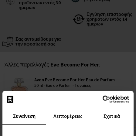
προϊόντων εντός 30
ημερών
Εγγύηση επιστροφής
χρημάτων εντός 14
ημερών
Σας ανταμείβουμε για
την αφοσίωσή σας
Άλλες παραλλαγές
Eve Become For Her
:
Avon Eve Become For Her Eau de Parfum
50ml - Eau de Parfum - Γυναίκες
Σε απόθεμα
15,00 €
Συναίνεση
Λεπτομέρειες
Σχετικά