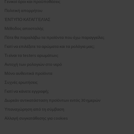
Γενικοί όροι και προϋποθέσεις
Πολιτική απορρήτου
ΈΝΤΥΠΟ ΚΑΤΑΓΓΕΛΊΑΣ
Μέθοδος αποστολής
Πότε θα παραλάβω τα προϊόντα που έχω παραγγείλει;
Γιατί να επιλέξετε τα αρώματα και τα ρολόγια μας;
Τι είναι τα testers αρωμάτων;
Αντοχή των ρολογιών στο νερό
Μόνο αυθεντικά προϊόντα
Συχνές ερωτήσεις
Γιατί να κάνετε εγγραφή;
Δωρεάν αντικατάσταση προϊόντων εντός 30 ημερών
Υπαναχώρηση από τη σύμβαση
Αλλαγή συγκατάθεσης για cookies