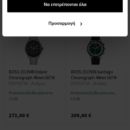
13.08.
13.08.
των υπηρεσιών τους.
Να επιτρέπονται όλα
191,00 €
191,00 €
Προσαρμογή
BOSS 1513949 Volane
BOSS 1513936 Santiago
Chronograph 45mm 5ATM
Chronograph 44mm 5ATM
ΡΟΛΟΓΙΑ - Άνδρες
ΡΟΛΟΓΙΑ - Άνδρες
Η αποστολή θα γίνει στις
Η αποστολή θα γίνει στις
13.08.
13.08.
273,00 €
209,00 €