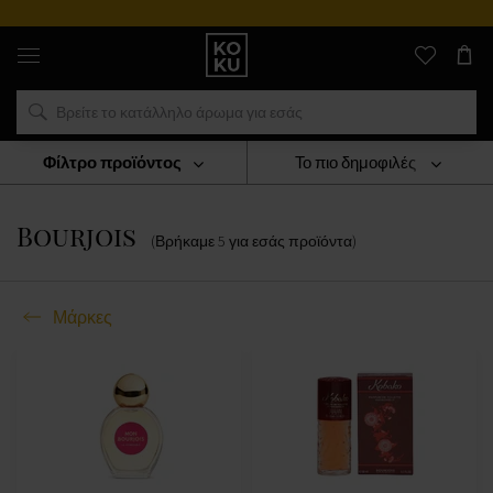
Αυθεντικά
αρώματα
και
ρολόγια
σε
ένα
μέρος
Φίλτρο προϊόντος
Το πιο δημοφιλές
Μάρκες
Bourjois
Bourjois
(Βρήκαμε
5
για εσάς
προϊόντα
)
Μάρκες