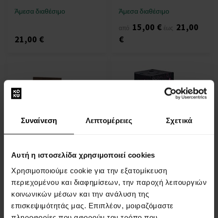
Άμεσα διαθέσιμο
Άμεσα διαθέσιμο
15,00 €
21,00
από
έως
21,00 €
€
Συναίνεση
Λεπτομέρειες
Σχετικά
Britney Spears Fantasy
Britney Spears Curious Eau
Intimate Edition Eau de
de Parfum
Parfum - Tester
100ml - Eau de Parfum -
Αυτή η ιστοσελίδα χρησιμοποιεί cookies
100ml - Eau de Parfum -
Γυναίκες
Tester - Γυναίκες
Χρησιμοποιούμε cookie για την εξατομίκευση
περιεχομένου και διαφημίσεων, την παροχή λειτουργιών
Άμεσα διαθέσιμο
Άμεσα διαθέσιμο
κοινωνικών μέσων και την ανάλυση της
επισκεψιμότητάς μας. Επιπλέον, μοιραζόμαστε
22,00 €
25,00 €
πληροφορίες που αφορούν τον τρόπο που