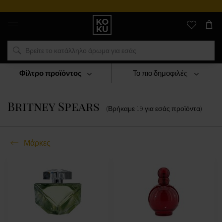
Αυθεντικά
αρώματα
και
ρολόγια
σε
ένα
μέρος
Φίλτρο προϊόντος
Το πιο δημοφιλές
Μάρκες
Britney Spears
Britney Spears
(Βρήκαμε
19
για εσάς
προϊόντα
)
Μάρκες