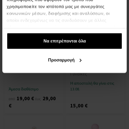
χρησιμοποιείτε τον ιστότοπό μας με συνεργάτες
κοινωνικών μέσων, διαφήμισης και αναλύσεων, οι
οποίοι ενδεχομένως να τις συνδυάσουν με άλλες
πληροφορίες που τους έχετε παραχωρήσει ή τις οποίες
έχουν συλλέξει σε σχέση με την από μέρους σας χρήση
των υπηρεσιών τους.
Να επιτρέπονται όλα
Britney Spears Fantasy Eau
Britney Spears Midnight
de Parfum
Fantasy Eau De Toilette
Προσαρμογή
Από 30ml - έως 100ml - Eau
Eau de Toilette
de Parfum - Γυναίκες
30ml - Eau de Toilette -
Γυναίκες
Η αποστολή θα γίνει στις
Άμεσα διαθέσιμο
13.08.
19,00 €
29,00
από
έως
€
15,00 €