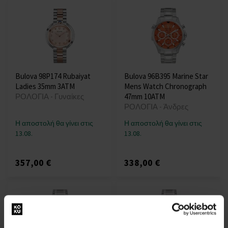
Bulova 98P174 Rubaiyat
Bulova 96B395 Marine Star
Ladies 35mm 3ATM
Mens Watch Chronograph
ΡΟΛΟΓΙΑ - Γυναίκες
47mm 10ATM
ΡΟΛΟΓΙΑ - Άνδρες
Η αποστολή θα γίνει στις
Η αποστολή θα γίνει στις
13.08.
13.08.
357,00 €
338,00 €