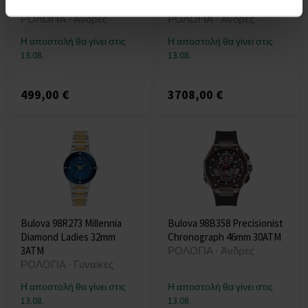
3ATM
Watch 44mm 5ATM
ΡΟΛΟΓΙΑ - Άνδρες
ΡΟΛΟΓΙΑ - Άνδρες
Η αποστολή θα γίνει στις
Η αποστολή θα γίνει στις
13.08.
13.08.
499,00 €
3708,00 €
Bulova 98R273 Millennia
Bulova 98B358 Precisionist
Diamond Ladies 32mm
Chronograph 46mm 30ATM
3ATM
ΡΟΛΟΓΙΑ - Άνδρες
ΡΟΛΟΓΙΑ - Γυναίκες
Η αποστολή θα γίνει στις
Η αποστολή θα γίνει στις
13.08.
13.08.