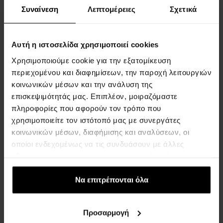
Συναίνεση
Λεπτομέρειες
Σχετικά
Bulova 96A301 Mens Watch
Bulova 96A302 Curv Mens
Chronograph 45mm 3ATM
Watch Chronograph 45mm
Αυτή η ιστοσελίδα χρησιμοποιεί cookies
ΡΟΛΟΓΙΑ - Άνδρες
3ATM
ΡΟΛΟΓΙΑ - Άνδρες
Χρησιμοποιούμε cookie για την εξατομίκευση
περιεχομένου και διαφημίσεων, την παροχή λειτουργιών
Η αποστολή θα γίνει στις
Η αποστολή θα γίνει στις
κοινωνικών μέσων και την ανάλυση της
13.08.
13.08.
επισκεψιμότητάς μας. Επιπλέον, μοιραζόμαστε
πληροφορίες που αφορούν τον τρόπο που
676,00 €
499,00 €
χρησιμοποιείτε τον ιστότοπό μας με συνεργάτες
κοινωνικών μέσων, διαφήμισης και αναλύσεων, οι
οποίοι ενδεχομένως να τις συνδυάσουν με άλλες
πληροφορίες που τους έχετε παραχωρήσει ή τις οποίες
έχουν συλλέξει σε σχέση με την από μέρους σας χρήση
των υπηρεσιών τους.
Να επιτρέπονται όλα
Bulova 96A297 Curv Mens
Bulova 26A210A Accutron
Προσαρμογή
Watch Chronograph 45mm
Spaceview Evolution Mens