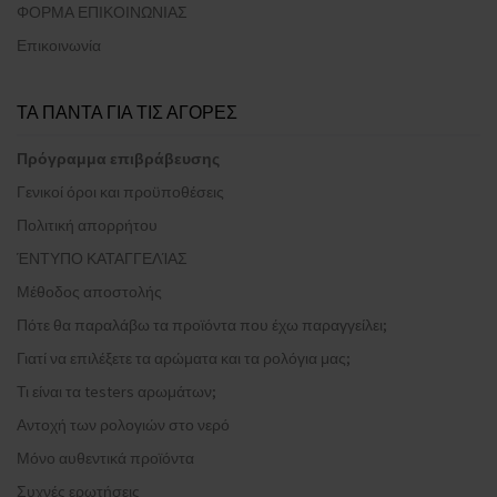
ΦΟΡΜΑ ΕΠΙΚΟΙΝΩΝΙΑΣ
Επικοινωνία
ΤΑ ΠΑΝΤΑ ΓΙΑ ΤΙΣ ΑΓΟΡΕΣ
Πρόγραμμα επιβράβευσης
Γενικοί όροι και προϋποθέσεις
Πολιτική απορρήτου
ΈΝΤΥΠΟ ΚΑΤΑΓΓΕΛΊΑΣ
Μέθοδος αποστολής
Πότε θα παραλάβω τα προϊόντα που έχω παραγγείλει;
Γιατί να επιλέξετε τα αρώματα και τα ρολόγια μας;
Τι είναι τα testers αρωμάτων;
Αντοχή των ρολογιών στο νερό
Μόνο αυθεντικά προϊόντα
Συχνές ερωτήσεις