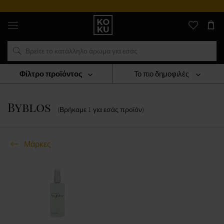
Αυθεντικά
αρώματα
και
ρολόγια
σε
ένα
μέρος
Φίλτρο προϊόντος
Το πιο δημοφιλές
Μάρκες
Byblos
Byblos
(Βρήκαμε
1
για εσάς
προϊόν
)
Μάρκες