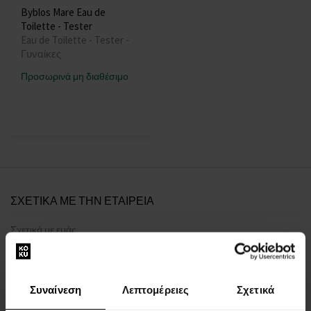
Byblos Mare Eau de
Toilette - Tester
Eau de Toilette - Tester -
Γυναίκες
Προσωρινά μη διαθέσιμο
ΣΧΕΤΙΚΑ ΜΕ ΤΗΝ ΕΤΑΙΡΕΙΑ
Σχετικά με εμάς
ΦΟΡΜΑ ΕΠΙΚΟΙΝΩΝΙΑΣ
Επικοινωνία
Συναίνεση
Λεπτομέρειες
Σχετικά