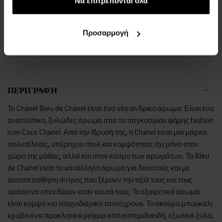
των υπηρεσιών τους.
Να επιτρέπονται όλα
Eau de Parfum - Άνδρες
Σε απόθεμα
Προσαρμογή
103,00 €
123,00 €
από
έως
ΠΕΡΙΓΡΑΦΉ
Το Chanel Bleu de Chanel είναι ένα νέο ανδρικό άρωμα. Είναι ένα
ανατολίτικο, ξυλώδες άρωμα από το παγκοσμίου φήμης fashion
icon Coco Chanel. Από την ίδρυσή της, η Chanel είναι μια μάρκα
πολυτέλειας, υπέροχου στυλ και κομψότητας όχι μόνο στον
χώρο της μόδας, αλλά και στον κόσμο των αρωμάτων. Το Bleu
de Chanel είναι το κατάλληλο άρωμα για δυνατούς και με
αυτοπεποίθηση άντρες που ξέρουν την αξία τους και τους
αρέσει να επενδύουν στον εαυτό τους. Το εξαιρετικό άρωμα
είναι κομψό και παιχνιδιάρικο ταυτόχρονα. Το σκούρο μπουκάλι
κρύβει ένα προκλητικό μείγμα από εσπεριδοειδή, εξωτικά ξύλα,