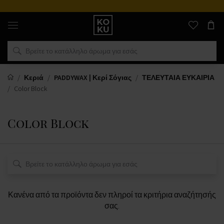
Αυθεντικά
αρώματα
και
ρολόγια
σε
ένα
μέρος
Κεριά
PADDYWAX | Κερί Σόγιας
ΤΕΛΕΥΤΑΙΑ ΕΥΚΑΙΡΙΑ
Color Block
Color Block
Κανένα από τα προϊόντα δεν πληροί τα κριτήρια αναζήτησής
σας.