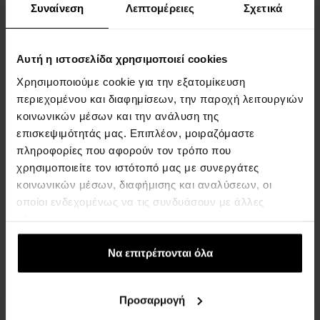
Συναίνεση
Λεπτομέρειες
Σχετικά
Αυτή η ιστοσελίδα χρησιμοποιεί cookies
Χρησιμοποιούμε cookie για την εξατομίκευση
περιεχομένου και διαφημίσεων, την παροχή λειτουργιών
Courreges L'eau de Liesse
Courreges Hyper Oud Eau
Eau de Parfum - Tester
de Parfum
κοινωνικών μέσων και την ανάλυση της
Eau de Parfum - Γυναίκες
Eau de Parfum - Για Άνδρες
επισκεψιμότητάς μας. Επιπλέον, μοιραζόμαστε
Και Γυναίκες
πληροφορίες που αφορούν τον τρόπο που
χρησιμοποιείτε τον ιστότοπό μας με συνεργάτες
Προσωρινά μη διαθέσιμο
Προσωρινά μη διαθέσιμο
κοινωνικών μέσων, διαφήμισης και αναλύσεων, οι
οποίοι ενδεχομένως να τις συνδυάσουν με άλλες
πληροφορίες που τους έχετε παραχωρήσει ή τις οποίες
έχουν συλλέξει σε σχέση με την από μέρους σας χρήση
των υπηρεσιών τους.
Να επιτρέπονται όλα
Προσαρμογή