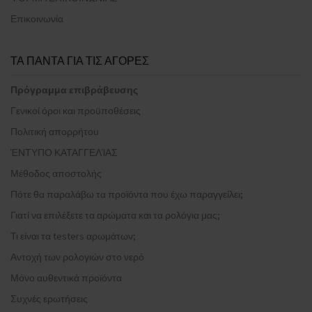
Επικοινωνία
ΤΑ ΠΑΝΤΑ ΓΙΑ ΤΙΣ ΑΓΟΡΕΣ
Πρόγραμμα επιβράβευσης
Γενικοί όροι και προϋποθέσεις
Πολιτική απορρήτου
ΈΝΤΥΠΟ ΚΑΤΑΓΓΕΛΊΑΣ
Μέθοδος αποστολής
Πότε θα παραλάβω τα προϊόντα που έχω παραγγείλει;
Γιατί να επιλέξετε τα αρώματα και τα ρολόγια μας;
Τι είναι τα testers αρωμάτων;
Αντοχή των ρολογιών στο νερό
Μόνο αυθεντικά προϊόντα
Συχνές ερωτήσεις