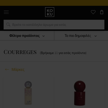
Αυθεντικά
αρώματα
και
ρολόγια
σε
ένα
μέρος
Φίλτρο προϊόντος
Το πιο δημοφιλές
Μάρκες
Courreges
Courreges
(Βρήκαμε
11
για εσάς
προϊόντα
)
Μάρκες