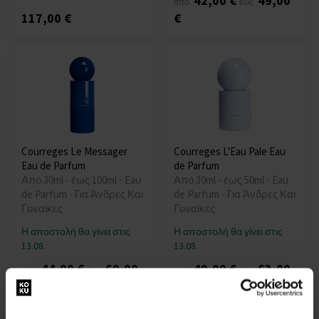
42,00 €
49,00
από
έως
117,00 €
€
Courreges Le Messager
Courreges L'Eau Pale Eau
Eau de Parfum
de Parfum
Από 30ml - έως 100ml - Eau
Από 30ml - έως 50ml - Eau
de Parfum - Για Άνδρες Και
de Parfum - Για Άνδρες Και
Γυναίκες
Γυναίκες
Η αποστολή θα γίνει στις
Η αποστολή θα γίνει στις
13.08.
13.08.
44,00 €
69,00
49,00 €
63,00
από
έως
από
έως
€
€