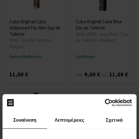
Cuba Original Cuba
Cuba Original Cuba Blue
Hollywood For Men Eau de
Eau de Toilette
Toilette
Από 100ml - έως 35ml - Eau
35ml - Eau de Toilette -
de Toilette - Άνδρες
Άνδρες
Άμεσα διαθέσιμο
Διαθέσιμο
11,00 €
9,00 €
11,00 €
από
έως
Συναίνεση
Λεπτομέρειες
Σχετικά
Cuba Original Cuba Black
Cuba Original Cuba New
Eau de Toilette
York For Men Eau de