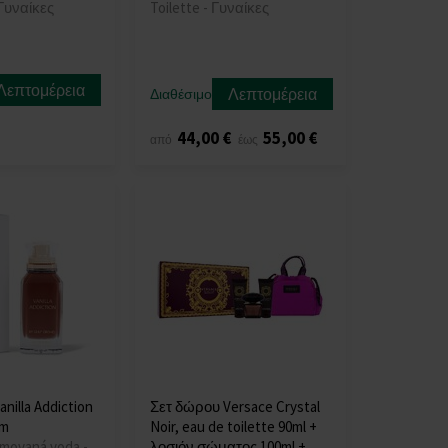
Γυναίκες
Toilette - Γυναίκες
Λεπτομέρεια
Λεπτομέρεια
Διαθέσιμο
44,00 €
55,00 €
από
έως
anilla Addiction
Σετ δώρου Versace Crystal
um
Noir, eau de toilette 90ml +
umovaná voda -
λοσιόν σώματος 100ml +