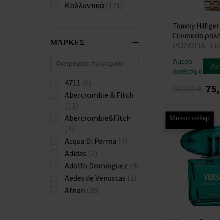
Καλλυντικά
(121)
Tommy Hilfiger
Γυναικείο ρολό
ΜΆΡΚΕΣ
ΡΟΛΟΓΙΑ - Γυ
Άμεσα
Λε
διαθέσιμο
4711
(6)
99,00 €
75,
Abercrombie & Fitch
(12)
Abercrombie&Fitch
Μπεστ σέλερ
(4)
Acqua Di Parma
(4)
Adidas
(2)
Adolfo Dominguez
(4)
Aedes de Venustas
(1)
Afnan
(26)
Agent Provocateur
(4)