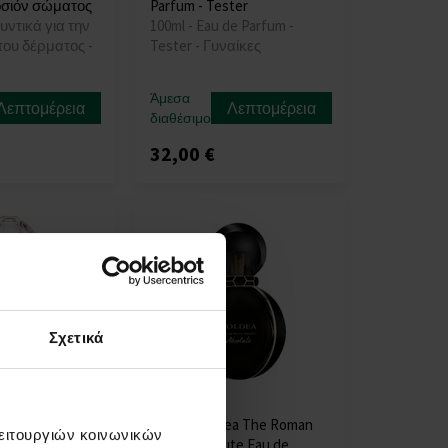
οσιόν σώματος
Parfum - Tester
υντικά για την
100ml - Eau de Parfum -
ου δέρματος -
Tester - Γυναίκες
Άμεσα
Λεπτομέρεια
Λεπτομέρεια
διαθέσιμο
32,00 €
Σχετικά
e Olympéa
Bvlgari Goldea The Roman
λειτουργιών κοινωνικών
e Parfum -
Night Absolute Eau de