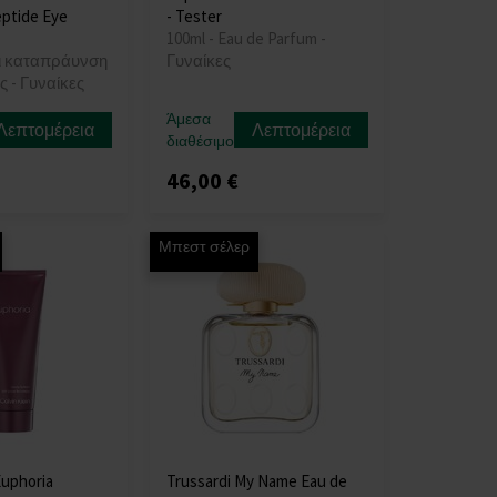
eptide Eye
- Tester
100ml - Eau de Parfum -
αι καταπράυνση
Γυναίκες
ς - Γυναίκες
Άμεσα
Λεπτομέρεια
Λεπτομέρεια
διαθέσιμο
46,00 €
Μπεστ σέλερ
Euphoria
Trussardi My Name Eau de