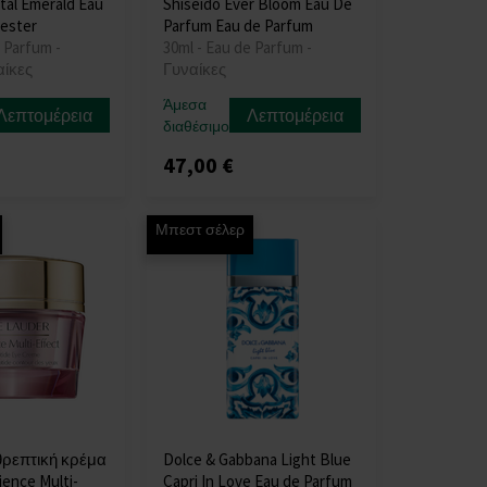
tal Emerald Eau
Shiseido Ever Bloom Eau De
tester
Parfum Eau de Parfum
 Parfum -
30ml - Eau de Parfum -
αίκες
Γυναίκες
Άμεσα
Λεπτομέρεια
Λεπτομέρεια
διαθέσιμο
47,00 €
Μπεστ σέλερ
θρεπτική κρέμα
Dolce & Gabbana Light Blue
ience Multi-
Capri In Love Eau de Parfum