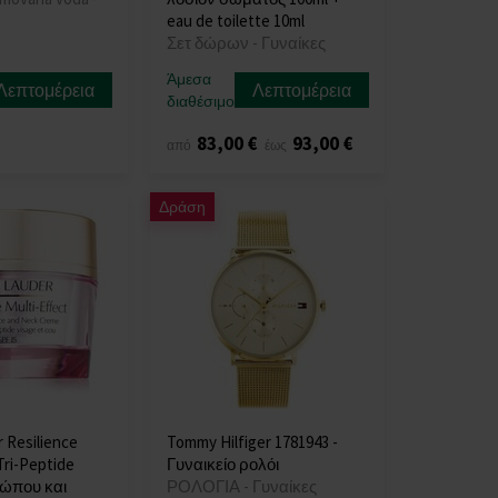
eau de toilette 10ml
Σετ δώρων - Γυναίκες
Άμεσα
Λεπτομέρεια
Λεπτομέρεια
διαθέσιμο
83,00 €
93,00 €
από
έως
Δράση
 Resilience
Tommy Hilfiger 1781943 -
Tri-Peptide
Γυναικείο ρολόι
ώπου και
ΡΟΛΟΓΙΑ - Γυναίκες