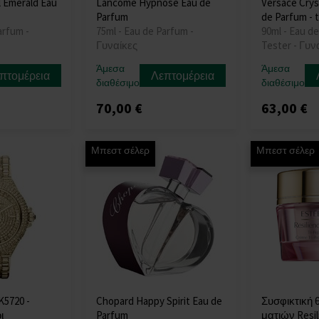
l Emerald Eau
Lancome Hypnose Eau de
Versace Crys
Parfum
de Parfum - 
arfum -
75ml - Eau de Parfum -
90ml - Eau de
Γυναίκες
Tester - Γυν
Άμεσα
Άμεσα
πτομέρεια
Λεπτομέρεια
διαθέσιμο
διαθέσιμο
70,00 €
63,00 €
Μπεστ σέλερ
Μπεστ σέλερ
K5720 -
Chopard Happy Spirit Eau de
Συσφικτική 
ι
Parfum
ματιών Resil