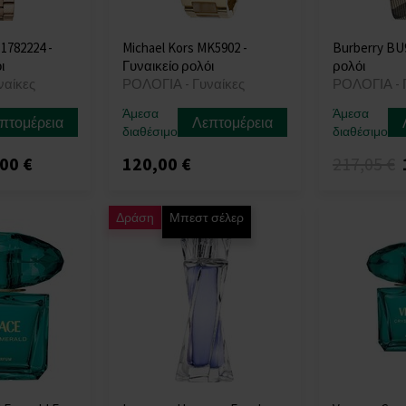
 1782224 -
Michael Kors MK5902 -
Burberry BU9
ι
Γυναικείο ρολόι
ρολόι
ναίκες
ΡΟΛΟΓΙΑ - Γυναίκες
ΡΟΛΟΓΙΑ - 
Άμεσα
Άμεσα
πτομέρεια
Λεπτομέρεια
διαθέσιμο
διαθέσιμο
00 €
120,00 €
217,05 €
Δράση
Μπεστ σέλερ