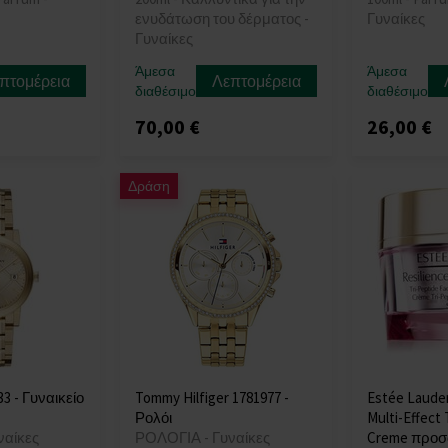
ενυδάτωση του δέρματος -
Γυναίκες
Γυναίκες
Άμεσα
Άμεσα
πτομέρεια
Λεπτομέρεια
διαθέσιμο
διαθέσιμο
70,00 €
26,00 €
Δράση
3 - Γυναικείο
Tommy Hilfiger 1781977 -
Estée Lauder
Ρολόι
Multi-Effect 
ναίκες
ΡΟΛΟΓΙΑ - Γυναίκες
Creme προσ