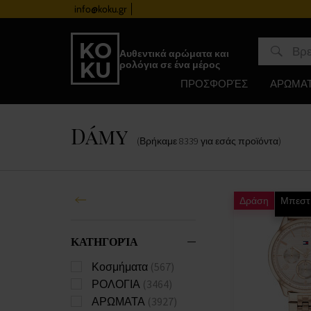
βευσης
info@koku.gr
Αυθεντικά αρώματα και
ρολόγια σε ένα μέρος
ΠΡΟΣΦΟΡΈΣ
ΑΡΩΜΑ
Dámy
(Βρήκαμε
8339
για εσάς
προϊόντα
)
Δράση
Μπεστ
ΚΑΤΗΓΟΡΊΑ
Κοσμήματα
(567)
ΡΟΛΟΓΙΑ
(3464)
ΑΡΩΜΑΤΑ
(3927)