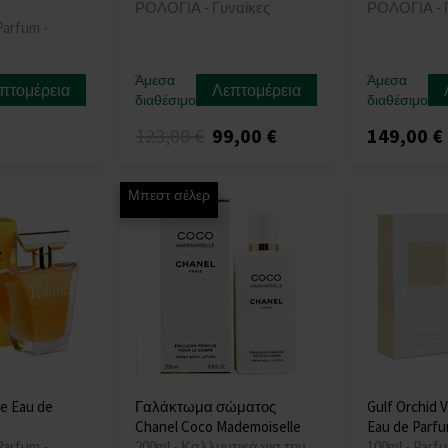
ΡΟΛΟΓΙΑ - Γυναίκες
ΡΟΛΟΓΙΑ - 
Parfum -
Άμεσα
Άμεσα
πτομέρεια
Λεπτομέρεια
διαθέσιμο
διαθέσιμο
123,00 €
99,00 €
149,00 €
Μπεστ σέλερ
e Eau de
Γαλάκτωμα σώματος
Gulf Orchid V
Chanel Coco Mademoiselle
Eau de Parf
Parfum -
200ml - Καλλυντικά για την
100ml - Parf