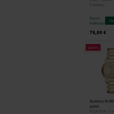
Cerruti
(5)
Rive Collection
(1)
Γυναίκες
Chanel
(33)
Flatline
(4)
Chat D'or
(2)
Friedrichshafen
(4)
Άμεσα
Chatler
(1)
Λε
διαθέσιμο
Fusion
(3)
Chevignon
(1)
G Luxe
(1)
76,00 €
Chique
(2)
G Twist
(3)
Chloe
(34)
G-Shock
(23)
Chloé
(3)
Δράση
Gala
(1)
Chopard
(12)
Georgia
(1)
Christian Audigier
(6)
Georgie
(5)
Christina Aguilera
Gia
(1)
(18)
Gianna
(1)
Citizen
(51)
Gianni
(6)
Clair de Lune
(1)
Gianni T – Bar
(21)
Clarins
(2)
Ginger
(3)
Claude Bernard
(6)
Grace Lady
(1)
Burberry BU903
Clean
(6)
Graceful
(1)
ρολόι
Clinique
(23)
ΡΟΛΟΓΙΑ - Γυ
Graceful Precious
(2)