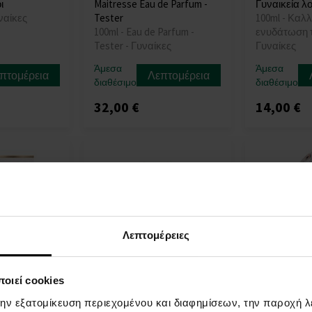
ι
Maitresse Eau de Parfum -
Γυναικεία λ
ναίκες
Tester
100ml - Καλλ
100ml - Eau de Parfum -
ενυδάτωση τ
Tester - Γυναίκες
Γυναίκες
Άμεσα
Άμεσα
πτομέρεια
Λεπτομέρεια
διαθέσιμο
διαθέσιμο
32,00 €
14,00 €
Λεπτομέρειες
οιεί cookies
ss Eau de
Yves Saint Laurent Rive
Paco Rabann
την εξατομίκευση περιεχομένου και διαφημίσεων, την παροχή 
Gauche Eau de Toilette
Legend Eau d