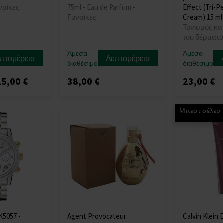
ναίκες
75ml - Eau de Parfum -
Effect (Tri-P
Γυναίκες
Cream) 15 ml
Τονισμός κ
του δέρματο
Άμεσα
Άμεσα
πτομέρεια
Λεπτομέρεια
διαθέσιμο
διαθέσιμο
5,00 €
38,00 €
23,00 €
Μπεστ σέλερ
K5057 -
Agent Provocateur
Calvin Klein 