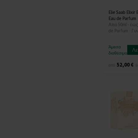
Elie Saab Elixir
Eau de Parfum
Από 50ml - έως
de Parfum - Γυ
Άμεσα
Λε
διαθέσιμο
52,00 €
από
έ