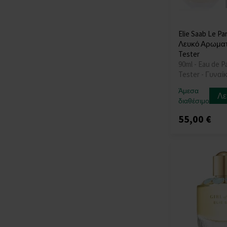
Elie Saab Le P
Λευκό Αρωματ
Tester
90ml - Eau de P
Tester - Γυναί
Άμεσα
Λε
διαθέσιμο
55,00 €