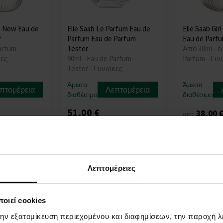
Of Now Eau de
Elie Saab Le Parfum Eau de
Elie Saab Gir
r
Parfum Eau de Parfum -
Eau de Parf
arfum -
Tester
Από 30ml - έ
κες
90ml - Eau de Parfum -
Parfum - Γυν
Tester - Γυναίκες
Άμεσα
Άμεσα
πτομέρεια
Λεπτομέρεια
διαθέσιμο
διαθέσιμο
51,00 €
38,00 
από
Λεπτομέρειες
οιεί cookies
την εξατομίκευση περιεχομένου και διαφημίσεων, την παροχή 