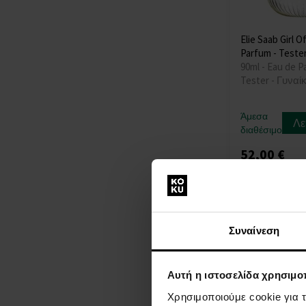
Elie Saab Girl 
Parfum - Teste
90ml - Eau de P
Tester - Γυναί
Άμεσα
Λε
διαθέσιμο
52,00 €
Συναίνεση
Αυτή η ιστοσελίδα χρησιμοπ
Χρησιμοποιούμε cookie για 