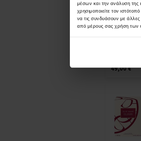
μέσων και την ανάλυση της
χρησιμοποιείτε τον ιστότοπ
Elie Saab Le Pa
να τις συνδυάσουν με άλλες
Eau de Parfum 
από μέρους σας χρήση των 
90ml - Eau de P
Tester - Γυναί
Άμεσα
Λε
διαθέσιμο
49,00 €