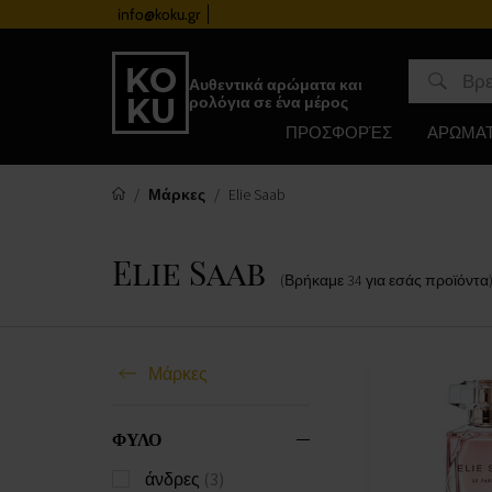
info@koku.gr
Πρόγραμμα επιβράβευσης
Αυθεντικά αρώματα και
ρολόγια σε ένα μέρος
ΠΡΟΣΦΟΡΈΣ
ΑΡΩΜΑ
Μάρκες
Elie Saab
Elie Saab
(Βρήκαμε
34
για εσάς
προϊόντα
Μάρκες
ΦΥΛΟ
άνδρες
(3)