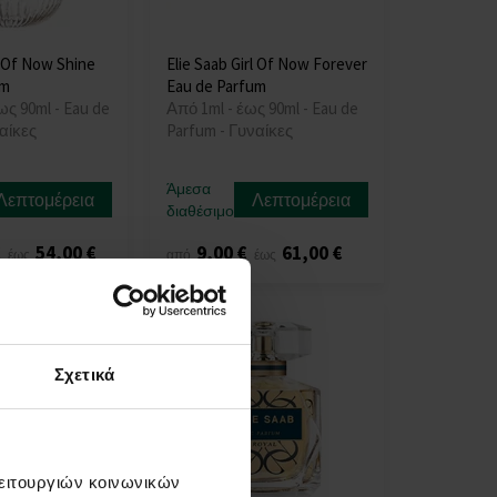
l Of Now Shine
Elie Saab Girl Of Now Forever
um
Eau de Parfum
ως 90ml - Eau de
Από 1ml - έως 90ml - Eau de
αίκες
Parfum - Γυναίκες
Άμεσα
Λεπτομέρεια
Λεπτομέρεια
διαθέσιμο
€
54,00 €
9,00 €
61,00 €
έως
από
έως
Σχετικά
λειτουργιών κοινωνικών