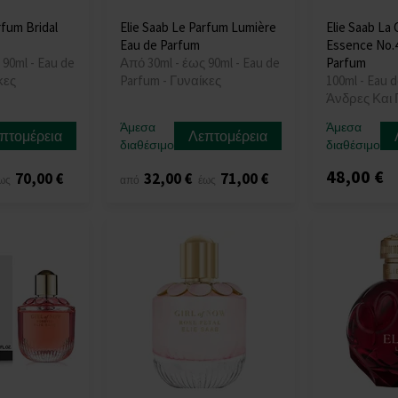
rfum Bridal
Elie Saab Le Parfum Lumière
Elie Saab La 
Eau de Parfum
Essence No.
 90ml - Eau de
Από 30ml - έως 90ml - Eau de
Parfum
κες
Parfum - Γυναίκες
100ml - Eau d
Άνδρες Και 
Άμεσα
Άμεσα
πτομέρεια
Λεπτομέρεια
διαθέσιμο
διαθέσιμο
48,00 €
70,00 €
32,00 €
71,00 €
ως
από
έως