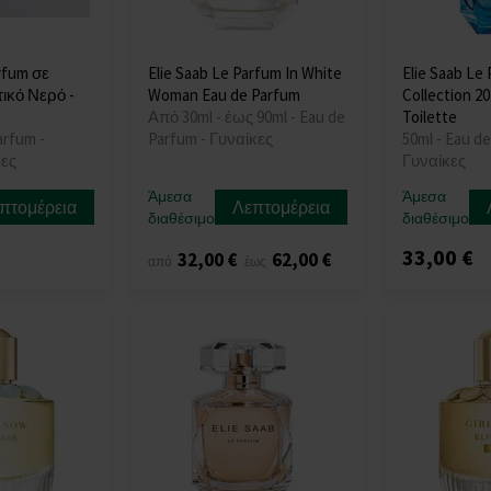
arfum σε
Elie Saab Le Parfum In White
Elie Saab Le
ικό Νερό -
Woman Eau de Parfum
Collection 2
Από 30ml - έως 90ml - Eau de
Toilette
arfum -
Parfum - Γυναίκες
50ml - Eau de
κες
Γυναίκες
Άμεσα
Άμεσα
πτομέρεια
Λεπτομέρεια
διαθέσιμο
διαθέσιμο
33,00 €
32,00 €
62,00 €
από
έως