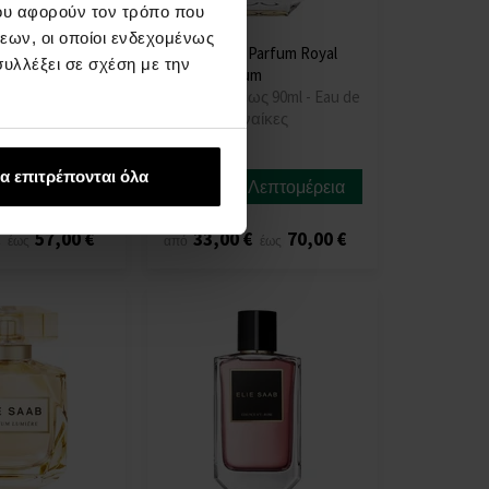
ου αφορούν τον τρόπο που
εων, οι οποίοι ενδεχομένως
 Parfum
Elie Saab Le Parfum Royal
υλλέξει σε σχέση με την
u de Parfum
Eau de Parfum
ως 90ml - Eau de
Από 30ml - έως 90ml - Eau de
αίκες
Parfum - Γυναίκες
Άμεσα
α επιτρέπονται όλα
Λεπτομέρεια
Λεπτομέρεια
διαθέσιμο
€
57,00 €
33,00 €
70,00 €
έως
από
έως