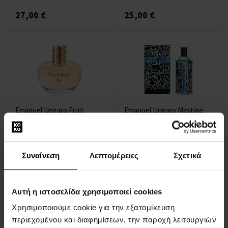
27,00 €
25,00 €
Emanuel Ungaro Fruit
Emanuel Ungaro Mastige
d'Amour Gold Eau de
For Him Eau de Toilette
Toilette
100ml - Eau de Toilette -
100ml - Eau de Toilette -
Άνδρες
Γυναίκες
Συναίνεση
Λεπτομέρειες
Σχετικά
Άμεσα διαθέσιμο
Άμεσα διαθέσιμο
Αυτή η ιστοσελίδα χρησιμοποιεί cookies
26,00 €
24,00 €
Χρησιμοποιούμε cookie για την εξατομίκευση
περιεχομένου και διαφημίσεων, την παροχή λειτουργιών