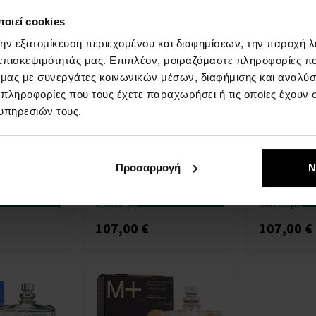
οιεί cookies
την εξατομίκευση περιεχομένου και διαφημίσεων, την παροχή 
 επισκεψιμότητάς μας. Επιπλέον, μοιραζόμαστε πληροφορίες π
ό μας με συνεργάτες κοινωνικών μέσων, διαφήμισης και αναλύσ
 πληροφορίες που τους έχετε παραχωρήσει ή τις οποίες έχουν σ
cules
Escentric Molecules
Escentric Mo
u de Toilette
Molecule 04 Νερό
Molecule 01 
υπηρεσιών τους.
τουαλέτας - Tester
Toilette
oilette -
100ml - Eau de Toilette -
100ml - Eau d
νδρες Και
Tester - Για Άνδρες Και
Άνδρες Και 
Γυναίκες
Προσαρμογή
Ν
Άμεσα
Άμεσα
πτομέρεια
Λεπτομέρεια
διαθέσιμο
διαθέσιμο
107,00 €
107,00 €