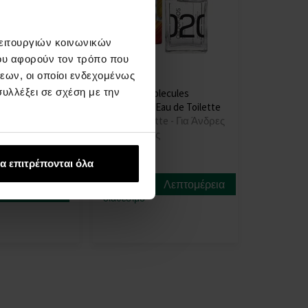
λειτουργιών κοινωνικών
ου αφορούν τον τρόπο που
εων, οι οποίοι ενδεχομένως
υλλέξει σε σχέση με την
lecules
Escentric Molecules
Ginger Eau de
Molecule 02 Eau de Toilette
Eau de Toilette - Για Άνδρες
e Toilette - Για
Και Γυναίκες
Γυναίκες
α επιτρέπονται όλα
Προσωρινά
Λεπτομέρεια
μη
Λεπτομέρεια
διαθέσιμο