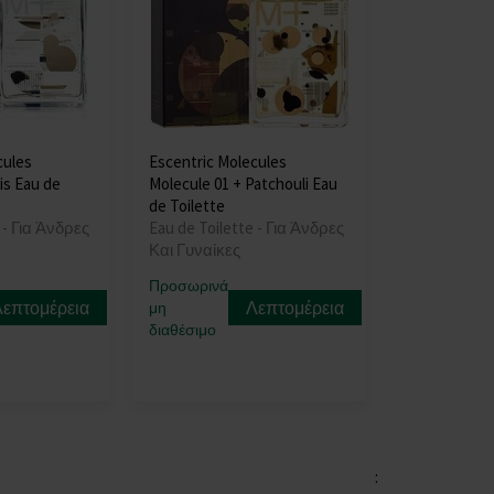
cules
Escentric Molecules
ris Eau de
Molecule 01 + Patchouli Eau
de Toilette
 - Για Άνδρες
Eau de Toilette - Για Άνδρες
Και Γυναίκες
Προσωρινά
Λεπτομέρεια
Λεπτομέρεια
μη
διαθέσιμο
: