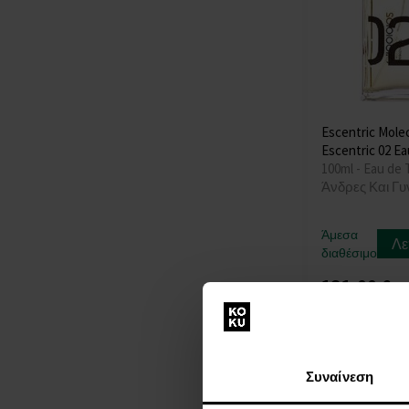
Escentric Mole
Escentric 02 Ea
100ml - Eau de T
Άνδρες Και Γυ
Άμεσα
Λε
διαθέσιμο
131,00 €
Συναίνεση