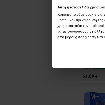
Αυτή η ιστοσελίδα χρησιμοπ
Χρησιμοποιούμε cookie για 
μέσων και την ανάλυση της
χρησιμοποιείτε τον ιστότοπ
να τις συνδυάσουν με άλλες
Escentric Mole
Escentric 03 Ea
από μέρους σας χρήση των 
- Tester
100ml - Eau de T
Tester - Για Ά
Γυναίκες
Άμεσα
Λε
διαθέσιμο
63,00 €