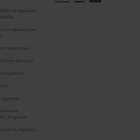
λάβω τα προϊόντα
γγείλει;
ξετε τα αρώματα και
ς;
esters αρωμάτων;
ολογιών στο νερό
κά προϊόντα
σεις
τε εγγραφή;
κατάσταση
τός 30 ημερών
 από τη σύμβαση