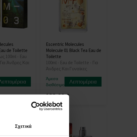
lecules
Escentric Molecules
Eau de Toilette
Molecule 01 Black Tea Eau de
ως 100ml - Eau
Toilette
- Για Άνδρες Και
100ml - Eau de Toilette - Για
Άνδρες Και Γυναίκες
Άμεσα
Λεπτομέρεια
Λεπτομέρεια
διαθέσιμο
132,00 €
€
83,00 €
έως
Σχετικά