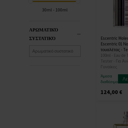
30ml - 100ml
ΑΡΩΜΑΤΙΚΌ
ΣΥΣΤΑΤΙΚΌ
Escentric Mole
Escentric 01 Ν
τουαλέτας - Te
100ml - Eau de T
Tester - Για Ά
Γυναίκες
Άμεσα
Λε
διαθέσιμο
124,00 €