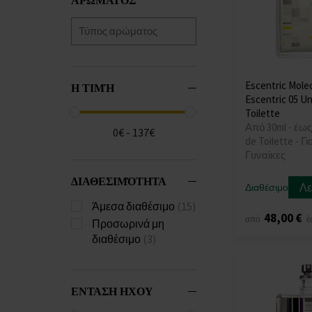
Escentric Mole
Η ΤΙΜΉ
Escentric 05 U
Toilette
Από 30ml - έως
0€ - 137€
de Toilette - Γ
Γυναίκες
ΔΙΑΘΕΣΙΜΌΤΗΤΑ
Λε
Διαθέσιμο
Άμεσα διαθέσιμο
(15)
48,00 €
από
έ
Προσωρινά μη
διαθέσιμο
(3)
ΕΝΤΑΣΗ ΗΧΟΥ