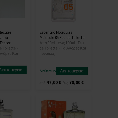
lecules
Escentric Molecules
 Νερό
Molecule 05 Eau de Toilette
Tester
Από 30ml - έως 100ml - Eau
e Toilette -
de Toilette - Για Άνδρες Και
 Άνδρες Και
Γυναίκες
Λεπτομέρεια
Λεπτομέρεια
Διαθέσιμο
47,00 €
70,00 €
από
έως