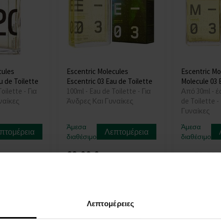
cules
Escentric Molecules
Escentric Mo
u de Toilette
Escentric 03 Eau de Toilette
Molecule 03 
oilette - Για
100ml - Eau de Toilette - Για
Από 30ml - έ
ναίκες
Άνδρες Και Γυναίκες
de Toilette 
Γυναίκες
Άμεσα
Άμεσα
πτομέρεια
Λεπτομέρεια
διαθέσιμο
διαθέσιμο
68,00 €
53,00 
από
Λεπτομέρειες