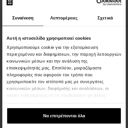
Συναίνεση
Λεπτομέρειες
Σχετικά
FCUK Το νερό της
FCUK Him Eau de Toilette
Αυτή η ιστοσελίδα χρησιμοποιεί cookies
τουαλέτας της
100ml - Eau de Toilette -
Χρησιμοποιούμε cookie για την εξατομίκευση
100ml - Eau de Toilette
Άνδρες
περιεχομένου και διαφημίσεων, την παροχή λειτουργιών
Η αποστολή θα γίνει στις
Η αποστολή θα γίνει στις
κοινωνικών μέσων και την ανάλυση της
13.08.
13.08.
επισκεψιμότητάς μας. Επιπλέον, μοιραζόμαστε
πληροφορίες που αφορούν τον τρόπο που
15,00 €
14,00 €
χρησιμοποιείτε τον ιστότοπό μας με συνεργάτες
κοινωνικών μέσων, διαφήμισης και αναλύσεων, οι
οποίοι ενδεχομένως να τις συνδυάσουν με άλλες
:
πληροφορίες που τους έχετε παραχωρήσει ή τις οποίες
έχουν συλλέξει σε σχέση με την από μέρους σας χρήση
1
των υπηρεσιών τους.
Να επιτρέπονται όλα