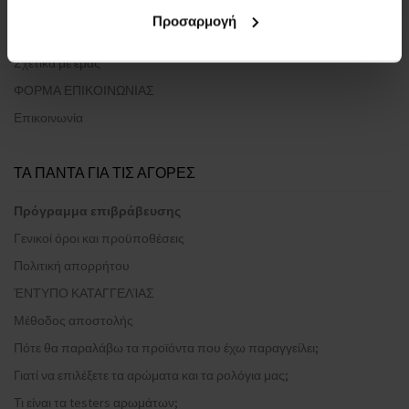
Προσαρμογή
ΣΧΕΤΙΚΑ ΜΕ ΤΗΝ ΕΤΑΙΡΕΙΑ
Σχετικά με εμάς
ΦΟΡΜΑ ΕΠΙΚΟΙΝΩΝΙΑΣ
Επικοινωνία
ΤΑ ΠΑΝΤΑ ΓΙΑ ΤΙΣ ΑΓΟΡΕΣ
Πρόγραμμα επιβράβευσης
Γενικοί όροι και προϋποθέσεις
Πολιτική απορρήτου
ΈΝΤΥΠΟ ΚΑΤΑΓΓΕΛΊΑΣ
Μέθοδος αποστολής
Πότε θα παραλάβω τα προϊόντα που έχω παραγγείλει;
Γιατί να επιλέξετε τα αρώματα και τα ρολόγια μας;
Τι είναι τα testers αρωμάτων;