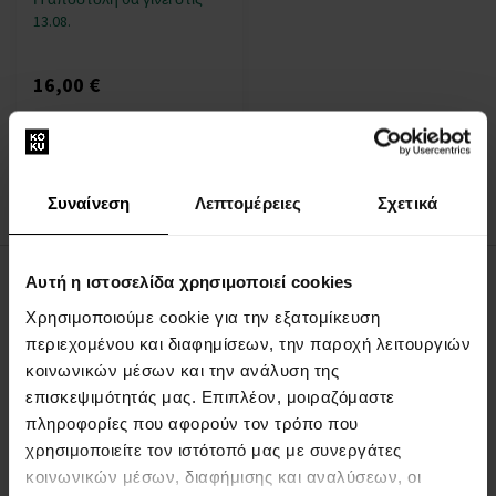
13.08.
16,00 €
:
Συναίνεση
Λεπτομέρειες
Σχετικά
1
Αυτή η ιστοσελίδα χρησιμοποιεί cookies
ΣΧΕΤΙΚΑ ΜΕ ΤΗΝ ΕΤΑΙΡΕΙΑ
Χρησιμοποιούμε cookie για την εξατομίκευση
περιεχομένου και διαφημίσεων, την παροχή λειτουργιών
Σχετικά με εμάς
κοινωνικών μέσων και την ανάλυση της
ΦΟΡΜΑ ΕΠΙΚΟΙΝΩΝΙΑΣ
επισκεψιμότητάς μας. Επιπλέον, μοιραζόμαστε
Επικοινωνία
πληροφορίες που αφορούν τον τρόπο που
χρησιμοποιείτε τον ιστότοπό μας με συνεργάτες
ΤΑ ΠΑΝΤΑ ΓΙΑ ΤΙΣ ΑΓΟΡΕΣ
κοινωνικών μέσων, διαφήμισης και αναλύσεων, οι