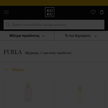
Αυθεντικά
αρώματα
και
ρολόγια
σε
ένα
μέρος
Φίλτρο προϊόντος
Το πιο δημοφιλές
Μάρκες
FURLA
FURLA
(Βρήκαμε
15
για εσάς
προϊόντα
)
Μάρκες