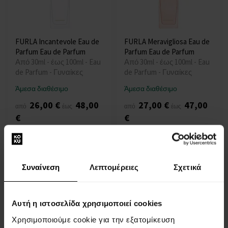
FURLA Incantevole Eau de
FURLA Meravigliosa Eau de
Parfum Eau de Parfum
Parfum Eau de Parfum
Από 30ml - έως 100ml - Eau
Από 30ml - έως 100ml - Eau
de Parfum - Γυναίκες
de Parfum - Γυναίκες
Άμεσα διαθέσιμο
Άμεσα διαθέσιμο
26,00 €
48,00
27,00 €
47,00
από
έως
από
έως
€
€
Συναίνεση
Λεπτομέρειες
Σχετικά
Αυτή η ιστοσελίδα χρησιμοποιεί cookies
FURLA Unica Eau de Parfum
FURLA Pura Eau de Parfum
Χρησιμοποιούμε cookie για την εξατομίκευση
Eau de Parfum
Από 30ml - έως 100ml - Eau