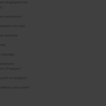
ξετε τα αρώματα και
ς;
esters αρωμάτων;
ολογιών στο νερό
κά προϊόντα
σεις
τε εγγραφή;
κατάσταση
τός 30 ημερών
 από τη σύμβαση
τάθεσης για cookies