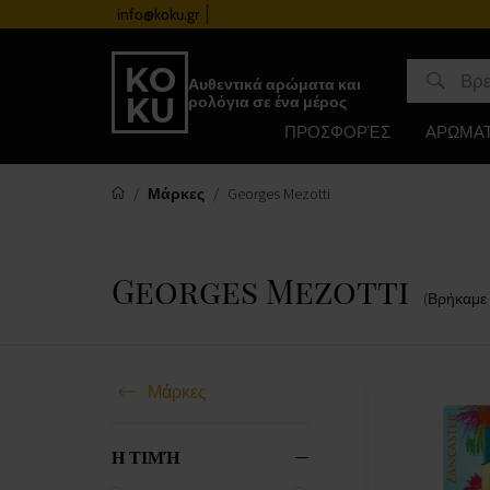
info@koku.gr
Πρόγραμμα επιβράβευσης
Αυθεντικά αρώματα και
ρολόγια σε ένα μέρος
ΠΡΟΣΦΟΡΈΣ
ΑΡΩΜΑ
Μάρκες
Georges Mezotti
Georges Mezotti
(Βρήκαμε
Μάρκες
Η ΤΙΜΉ