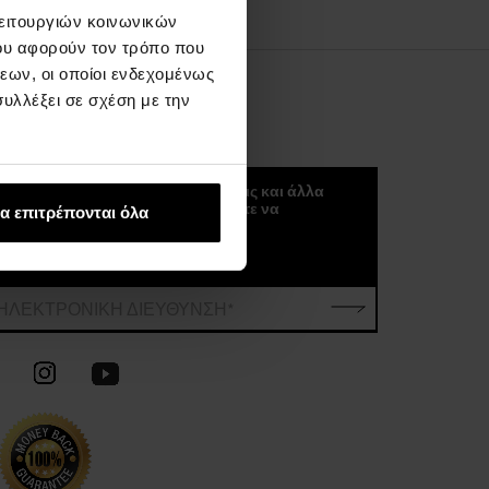
λειτουργιών κοινωνικών
ου αφορούν τον τρόπο που
εων, οι οποίοι ενδεχομένως
υλλέξει σε σχέση με την
ΚΟΚΟΥΛΈΤΕΡ
Μπορείτε να λαμβάνετε νέα, τάσεις και άλλα
σπουδαία πράγματα αν ξεκινήσετε να
α επιτρέπονται όλα
εγγραφείτε στο kokuletter μας :)
ΗΛΕΚΤΡΟΝΙΚΗ ΔΙΕΥΘΥΝΣΗ*