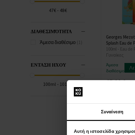
47€ - 48€
ΔΙΑΘΕΣΙΜΌΤΗΤΑ
Georges Mezot
Άμεσα διαθέσιμο
(1)
Splash Eau de 
100ml - Eau de 
Γυναίκες
ΕΝΤΑΣΗ ΗΧΟΥ
Άμεσα
Λε
διαθέσιμο
47,00 €
100ml - 101ml
Συναίνεση
Αυτή η ιστοσελίδα χρησιμοπ