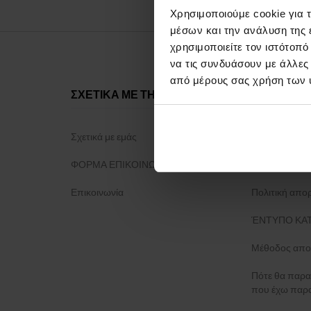
Χρησιμοποιούμε cookie για 
μέσων και την ανάλυση της
χρησιμοποιείτε τον ιστότοπ
να τις συνδυάσουν με άλλες
από μέρους σας χρήση των 
ΣΧΕΤΙΚΑ ΜΕ ΤΗΝ ΕΤΑΙΡΕΙΑ
ΤΑ ΠΑΝΤΑ 
Σχετικά με εμάς
Πρόγραμμα 
ΦΟΡΜΑ ΕΠΙΚΟΙΝΩΝΙΑΣ
Γενικοί όροι 
Επικοινωνία
Πολιτική απο
ΈΝΤΥΠΟ ΚΑΤ
Μέθοδος απο
Πότε θα παρα
που έχω παρα