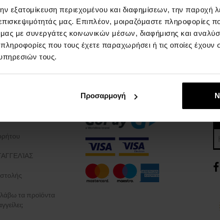
την εξατομίκευση περιεχομένου και διαφημίσεων, την παροχή 
 επισκεψιμότητάς μας. Επιπλέον, μοιραζόμαστε πληροφορίες π
ό μας με συνεργάτες κοινωνικών μέσων, διαφήμισης και αναλύσ
 πληροφορίες που τους έχετε παραχωρήσει ή τις οποίες έχουν σ
υπηρεσιών τους.
ΓΙΑ ΤΙΣ ΑΓΟΡΕΣ
ΤΡOΠΟΙ ΠΛΗΡΩΜHΣ
Προσαρμογή
Ν
επιβράβευσης
Πληρωμή κατά την παράδοση
και προϋποθέσεις
ρρήτου
ΑΓΓΕΛΊΑΣ
στολής
λάβω τα προϊόντα
γγείλει;