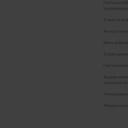
Γιατί να επιλέ
τα ρολόγια μα
Τι είναι τα t
Αντοχή των ρ
Μόνο αυθεντι
Συχνές ερωτή
Γιατί να κάνε
Δωρεάν αντι
προϊόντων εν
Υπαναχώρηση
Αλλαγή συγκα