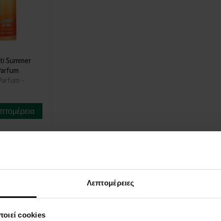
ti Summer
Parfum
Parfum -
πτομέρεια
Λεπτομέρειες
οιεί cookies