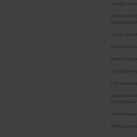
που έχω παρα
Γιατί να επιλέ
τα ρολόγια μα
Τι είναι τα t
Αντοχή των ρ
Μόνο αυθεντι
Συχνές ερωτή
Γιατί να κάνε
Δωρεάν αντι
προϊόντων εν
Υπαναχώρηση
Αλλαγή συγκα