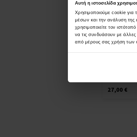
Αυτή η ιστοσελίδα χρησιμοπ
Χρησιμοποιούμε cookie για 
μέσων και την ανάλυση της
χρησιμοποιείτε τον ιστότοπ
να τις συνδυάσουν με άλλες
Gianfranco Fer
από μέρους σας χρήση των 
Rose Eau de Toi
Tester
100ml - Eau de T
Γυναίκες
Άμεσα
Λε
διαθέσιμο
27,00 €