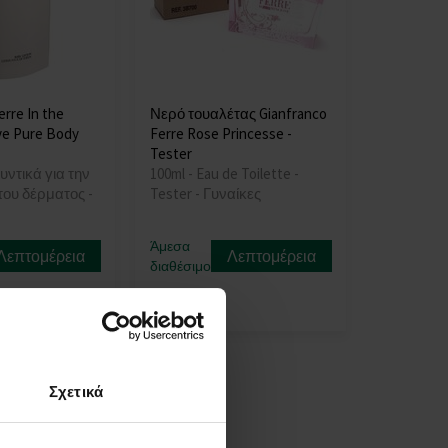
erre In the
Νερό τουαλέτας Gianfranco
ve Pure Body
Ferre Rose Princesse -
Tester
υντικά για την
100ml - Eau de Toilette -
ου δέρματος -
Tester - Γυναίκες
Άμεσα
Λεπτομέρεια
Λεπτομέρεια
διαθέσιμο
67,00 €
Σχετικά