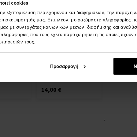
οιεί cookies
την εξατομίκευση περιεχομένου και διαφημίσεων, την παροχή 
 επισκεψιμότητάς μας. Επιπλέον, μοιραζόμαστε πληροφορίες π
ό μας με συνεργάτες κοινωνικών μέσων, διαφήμισης και αναλύσ
 πληροφορίες που τους έχετε παραχωρήσει ή τις οποίες έχουν σ
re Blooming
Gianfranco Ferre Fougere
υπηρεσιών τους.
lette -
Italiano Eau de Toilette
30ml - Eau de Toilette -
oilette -
Άνδρες
Προσαρμογή
Ν
Άμεσα
πτομέρεια
Λεπτομέρεια
διαθέσιμο
14,00 €
: