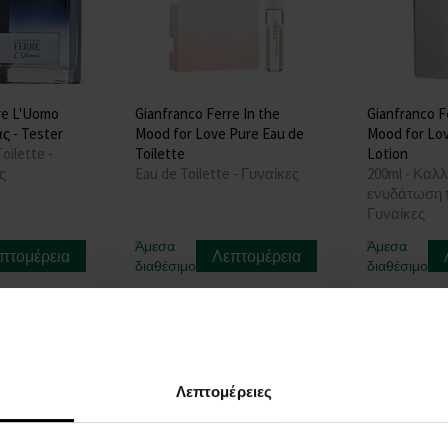
re L'Uomo
Gianfranco Ferre In the
Gianfranco F
ς - Tester
Mood for Love Pure Eau de
Mood for Lo
oilette -
Toilette
Lotion
ς
Eau de Toilette - Γυναίκες
200ml - Καλλ
ενυδάτωση τ
Γυναίκες
Άμεσα
Άμεσα
πτομέρεια
Λεπτομέρεια
διαθέσιμο
διαθέσιμο
5,00 €
34,00 €
Λεπτομέρειες