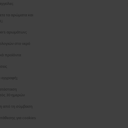
γγείλει;
ξετε τα αρώματα και
ς;
esters αρωμάτων;
ολογιών στο νερό
κά προϊόντα
σεις
τε εγγραφή;
κατάσταση
τός 30 ημερών
 από τη σύμβαση
τάθεσης για cookies