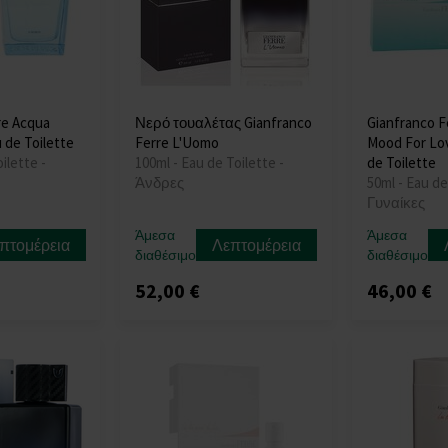
re Acqua
Νερό τουαλέτας Gianfranco
Gianfranco F
 de Toilette
Ferre L'Uomo
Mood For Lo
ilette -
100ml - Eau de Toilette -
de Toilette
Άνδρες
50ml - Eau de
Γυναίκες
Άμεσα
Άμεσα
πτομέρεια
Λεπτομέρεια
διαθέσιμο
διαθέσιμο
52,00 €
46,00 €