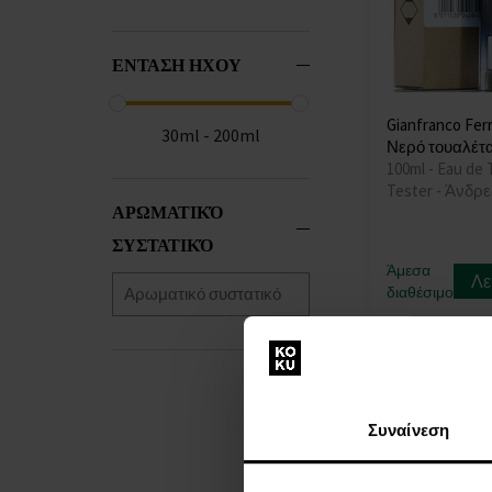
ΕΝΤΑΣΗ ΗΧΟΥ
Gianfranco Fer
30ml - 200ml
Νερό τουαλέτα
100ml - Eau de T
Tester - Άνδρε
ΑΡΩΜΑΤΙΚΌ
ΣΥΣΤΑΤΙΚΌ
Άμεσα
Λε
διαθέσιμο
33,00 €
Συναίνεση