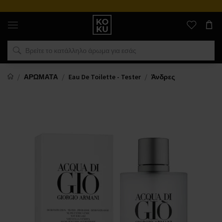
Αυθεντικά
αρώματα
και
ρολόγια
σε
ένα
μέρος
ΑΡΩΜΑΤΑ
Eau De Toilette - Tester
Άνδρες