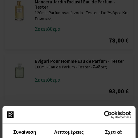
Mancera Jardin Exclusif Eau de Parfum -
Tester
120ml - Parfumovaná voda - Tester - Για Άνδρες Και
Γυναίκες
Σε απόθεμα
78,00 €
Bvlgari Pour Homme Eau de Parfum - Tester
100ml - Eau de Parfum - Tester - Άνδρες
Σε απόθεμα
93,00 €
Giorgio Armani Acqua di Gio pour Homme Gift
set, eau de toilette 100ml +eau de toilette
15ml + αποσμητικό 75ml
Σετ δώρων - Άνδρες
Συναίνεση
Λεπτομέρειες
Σχετικά