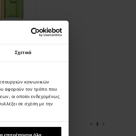
ly Hills Giorgio
de Toilette
e Toilette -
Σχετικά
Λεπτομέρεια
λειτουργιών κοινωνικών
ου αφορούν τον τρόπο που
εων, οι οποίοι ενδεχομένως
υλλέξει σε σχέση με την
1
α επιτρέπονται όλα