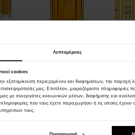
 Hills Red Eau
Giorgio Beverly Hills Red For
Giorgio Bever
Men Eau de Toilette
For Men Eau 
ilette -
100ml - Eau de Toilette -
118ml - Eau d
Άνδρες
Άνδρες
Λεπτομέρειες
Η
αποστολή
οιεί cookies
Άμεσα
θα γίνει
πτομέρεια
Λεπτομέρεια
διαθέσιμο
στις 13.08.
την εξατομίκευση περιεχομένου και διαφημίσεων, την παροχή 
 επισκεψιμότητάς μας. Επιπλέον, μοιραζόμαστε πληροφορίες π
20,00 €
22,00 €
ό μας με συνεργάτες κοινωνικών μέσων, διαφήμισης και αναλύσ
 πληροφορίες που τους έχετε παραχωρήσει ή τις οποίες έχουν σ
υπηρεσιών τους.
:
Προσαρμογή
Ν