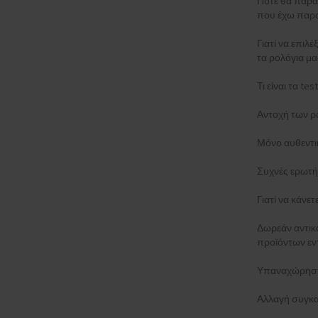
Πότε θα παρα
που έχω παρα
Γιατί να επιλέ
τα ρολόγια μα
Τι είναι τα t
Αντοχή των ρ
Μόνο αυθεντι
Συχνές ερωτή
Γιατί να κάνε
Δωρεάν αντι
προϊόντων εν
Υπαναχώρηση
Αλλαγή συγκα