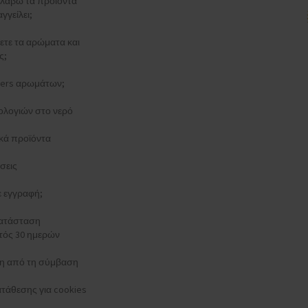
λάβω τα προϊόντα
γγείλει;
ξετε τα αρώματα και
ς;
esters αρωμάτων;
ολογιών στο νερό
κά προϊόντα
σεις
τε εγγραφή;
κατάσταση
τός 30 ημερών
 από τη σύμβαση
τάθεσης για cookies