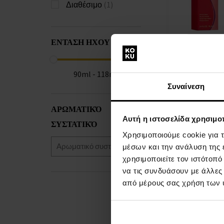
Διαθέσιμο
(1)
ΕΝΤΑΣΗ ΗΧΟΥ
Giorgio Beverly
de Toilette
90ml - 118ml
90ml - Eau de To
Γυναίκες
Συναίνεση
ΑΡΩΜΑΤΙΚΌ
Αυτή η ιστοσελίδα χρησιμοπ
Άμεσα
ΣΥΣΤΑΤΙΚΌ
Λε
διαθέσιμο
Χρησιμοποιούμε cookie για 
μέσων και την ανάλυση της
26,00 €
χρησιμοποιείτε τον ιστότοπ
να τις συνδυάσουν με άλλες
από μέρους σας χρήση των 