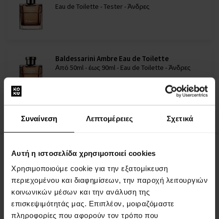
Eau de Toilette - Tester - Άνδρες
Baldessarini Ambre Eau de Toilette
Από 50ml - έως 90ml - Eau de Toilette - Άνδρες
Σε απόθεμα
34,00 €
40,00 €
από
έως
Συναίνεση
Λεπτομέρειες
Σχετικά
Αυτή η ιστοσελίδα χρησιμοποιεί cookies
ΠΕΡΙΓΡΑΦΉ
Χρησιμοποιούμε cookie για την εξατομίκευση
Το Baldessarini Ambré είναι ένα ξυλώδες ανατολίτικο άρωμα με
περιεχομένου και διαφημίσεων, την παροχή λειτουργιών
φρουτώδεις αποχρώσεις που κυκλοφόρησε για πρώτη φορά το
κοινωνικών μέσων και την ανάλυση της
2007. Αποτελείται από μια έξυπνη σύνθεση από ουίσκι,
επισκεψιμότητάς μας. Επιπλέον, μοιραζόμαστε
μανταρίνι πορτοκάλι, κόκκινο μήλο, δέρμα, βανίλια και βρύα
πληροφορίες που αφορούν τον τρόπο που