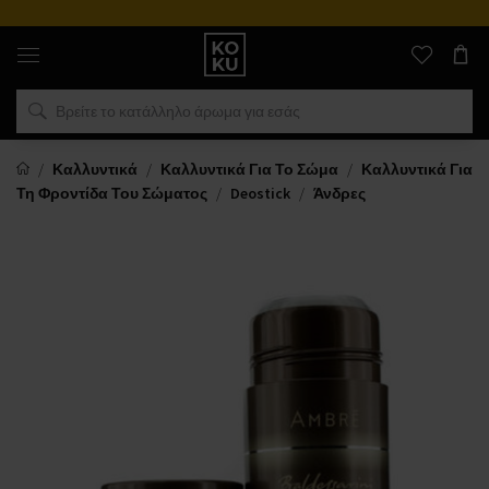
Αυθεντικά
αρώματα
και
ρολόγια
σε
ένα
μέρος
Καλλυντικά
Καλλυντικά Για Το Σώμα
Καλλυντικά Για
Τη Φροντίδα Του Σώματος
Deostick
Άνδρες