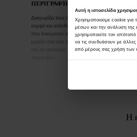
ΠΕΡΙΓΡΑΦΉ
Αυτή η ιστοσελίδα χρησιμοπ
Διαχωρίζει τους άντρες από τα αγόρια Ένα πολύ
Χρησιμοποιούμε cookie για 
κομψό και αλάνθαστο άρωμα Μια από τις γυναίκε
μέσων και την ανάλυση της
που δοκίμασαν το άρωμα σχολίασε: Ω! Αυτό
χρησιμοποιείτε τον ιστότοπ
μυρίζει σαν κάτι παράνομο (απαγορευμένο), σαν
να τις συνδυάσουν με άλλες
σεξ σε εκκλησία - μπορώ να το μυρίσω ξανά,
από μέρους σας χρήση των 
παρακαλώ;
Η 