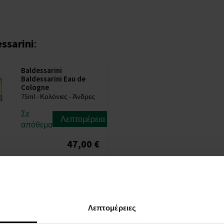
ssarini
:
Baldessarini
Baldessarini Eau de
Cologne
75ml - Κολόνιες - Άνδρες
Σε
Λεπτομέρεια
απόθεμα
47,00 €
Λεπτομέρειες