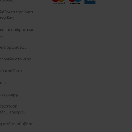
στολής
λάβω τα προϊόντα
γγείλει;
ξετε τα αρώματα και
ς;
esters αρωμάτων;
ολογιών στο νερό
κά προϊόντα
σεις
τε εγγραφή;
κατάσταση
τός 30 ημερών
 από τη σύμβαση