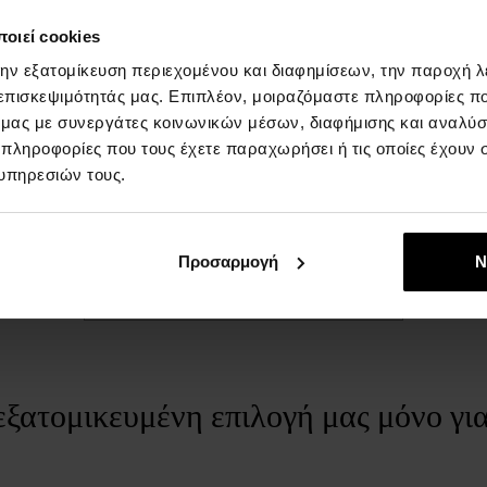
ΛΕΠΤΟΜΈΡΙΕΣ
Σ
οιεί cookies
ΦΥΛΟ:
άνδρες
B
την εξατομίκευση περιεχομένου και διαφημίσεων, την παροχή 
ς
w
Μάρκα:
Baldessarini
 επισκεψιμότητάς μας. Επιπλέον, μοιραζόμαστε πληροφορίες π
ό μας με συνεργάτες κοινωνικών μέσων, διαφήμισης και αναλύσ
Αρωματικό συστατικό - κεφαλή:
μανταρίνι,
 πληροφορίες που τους έχετε παραχωρήσει ή τις οποίες έχουν σ
πορτοκάλι, μέντα
υπηρεσιών τους.
Αρωματικό συστατικό - βάση:
πεύκο, καπνός,
σανταλόξυλο, μόσχος, πατσουλί
Συστατικό αρώματος - καρδιά:
γαρύφαλλο
Προσαρμογή
Ν
μπαχαρικό, Κύμινο, πατσουλί
Εμφάνιση πλήρους περιγραφής
Τύπος αρώματος:
αρωματική, ξυλώδης
εξατομικευμένη επιλογή μας μόνο γι