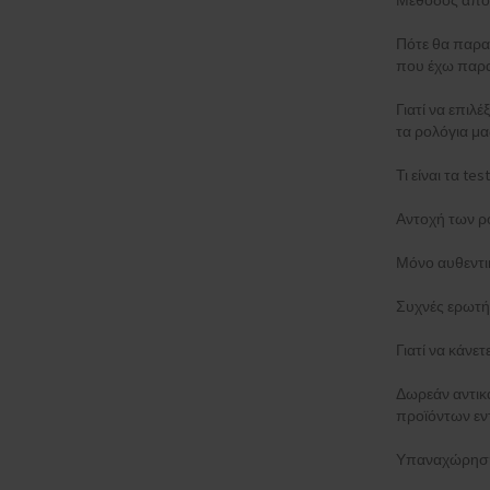
Μέθοδος απο
Πότε θα παρα
που έχω παρα
Γιατί να επιλέ
τα ρολόγια μα
Τι είναι τα t
Αντοχή των ρ
Μόνο αυθεντι
Συχνές ερωτή
Γιατί να κάνε
Δωρεάν αντι
προϊόντων εν
Υπαναχώρηση