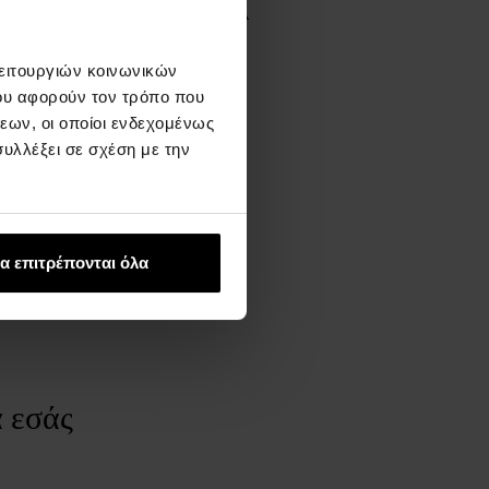
ΧΕΤΙΚΆ ΜΕ ΤΗ ΜΆΡΚΑ
aldessarini GmbH
λειτουργιών κοινωνικών
ww.baldessarini.com
ου αφορούν τον τρόπο που
εων, οι οποίοι ενδεχομένως
υλλέξει σε σχέση με την
α επιτρέπονται όλα
α εσάς