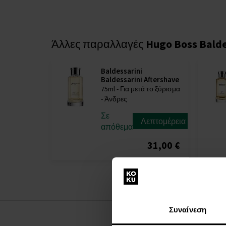
Άλλες παραλλαγές
Hugo Boss Balde
Baldessarini
Baldessarini Aftershave
75ml - Για μετά το ξύρισμα
- Άνδρες
Σε
Λεπτομέρεια
απόθεμα
31,00 €
Συναίνεση